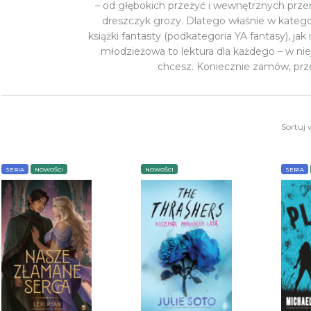
– od głębokich przeżyć i wewnętrznych prze
dreszczyk grozy.
Dlatego właśnie w kategor
książki fantasty (podkategoria
YA fantasy
), ja
młodzieżowa to lektura dla każdego – w ni
chcesz. Koniecznie zamów, prze
Sortuj 
SERIA
NOWOŚCI
NOWOŚCI
SERIA