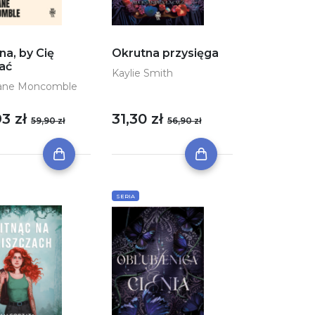
na, by Cię
Okrutna przysięga
ać
Kaylie Smith
ane Moncomble
93 zł
31,30 zł
59,90 zł
56,90 zł
SERIA