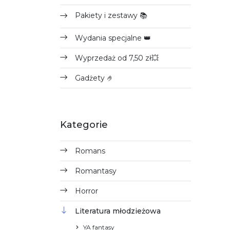
Pakiety i zestawy 📚
Wydania specjalne 👑
Wyprzedaż od 7,50 zł💥
Gadżety 🤌
Kategorie
Romans
Romantasy
Horror
Literatura młodzieżowa
YA fantasy