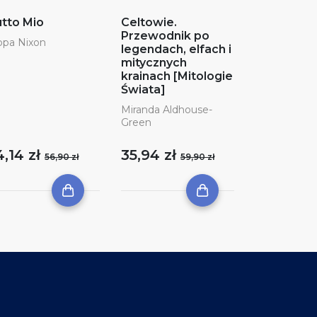
tto Mio
Celtowie.
Przewodnik po
ppa Nixon
legendach, elfach i
mitycznych
krainach [Mitologie
Świata]
Miranda Aldhouse-
Green
4,14 zł
35,94 zł
56,90 zł
59,90 zł