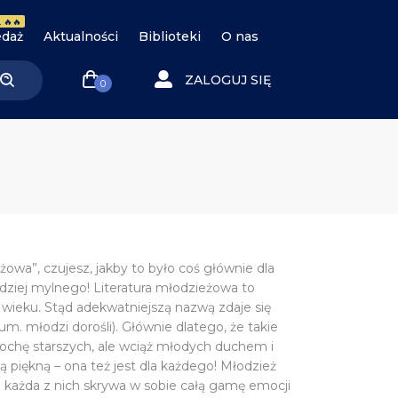
 🔥🔥
daż
Aktualności
Biblioteki
O nas
ZALOGUJ SIĘ
0
żowa”, czujesz, jakby to było coś głównie dla
rdziej mylnego!
Literatura młodzieżowa to
 wieku.
Stąd adekwatniejszą nazwą zdaje się
um. młodzi dorośli). Głównie dlatego, że takie
trochę starszych, ale wciąż młodych duchem i
rą piękną
– ona też jest dla każdego! Młodzież
 każda z nich skrywa w sobie całą gamę emocji