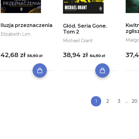
Iluzja przeznaczenia
Kwit
Głód. Seria Gone.
zgli
Tom 2
Elizabeth Lim
Małgo
Michael Grant
42,68 zł
38,94 zł
37,4
56,90 zł
64,90 zł
1
2
3
…
20