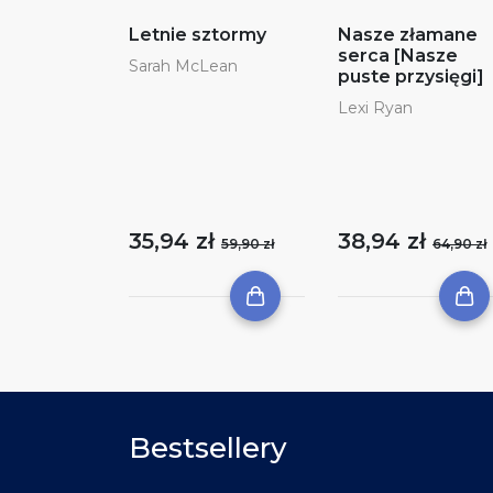
Letnie sztormy
Nasze złamane
serca [Nasze
Sarah McLean
puste przysięgi]
Lexi Ryan
35,94 zł
38,94 zł
59,90 zł
64,90 zł
Bestsellery