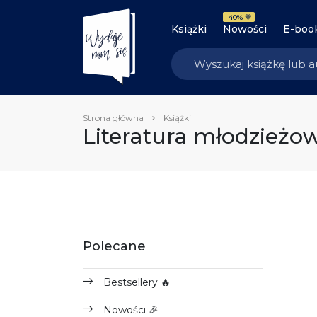
-40% 💙
Książki
Nowości
E-boo
Strona główna
Książki
Literatura młodzieżo
Polecane
Bestsellery 🔥
Nowości 🎉