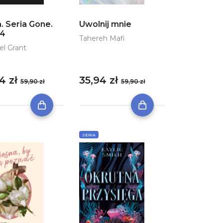
. Seria Gone.
Uwolnij mnie
 4
Tahereh Mafi
el Grant
4 zł
35,94 zł
59,90 zł
59,90 zł
SERIA