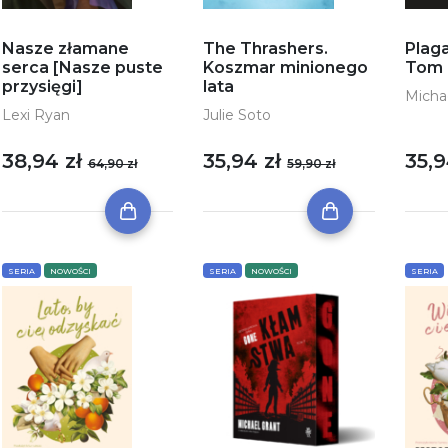
Nasze złamane
The Thrashers.
Plaga
serca [Nasze puste
Koszmar minionego
Tom
przysięgi]
lata
Micha
Lexi Ryan
Julie Soto
38,94 zł
35,94 zł
35,9
64,90 zł
59,90 zł
SERIA
NOWOŚCI
SERIA
NOWOŚCI
SERIA