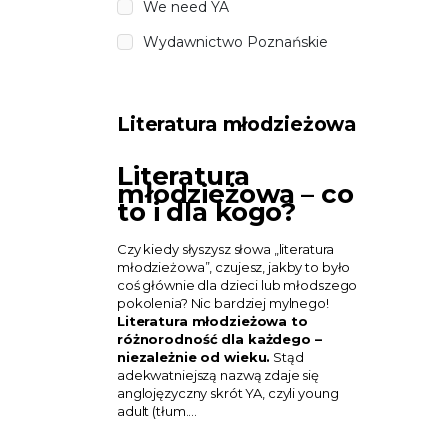
We need YA
Wydawnictwo Poznańskie
Literatura młodzieżowa
Literatura
młodzieżowa – co
to i dla kogo?
Czy kiedy słyszysz słowa „literatura
młodzieżowa”, czujesz, jakby to było
coś głównie dla dzieci lub młodszego
pokolenia? Nic bardziej mylnego!
Literatura młodzieżowa to
różnorodność dla każdego –
niezależnie od wieku.
Stąd
adekwatniejszą nazwą zdaje się
anglojęzyczny skrót YA, czyli young
adult (tłum.…