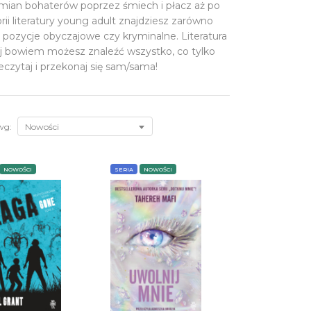
mian bohaterów poprzez śmiech i płacz aż po
ii literatury young adult znajdziesz zarówno
k i pozycje
obyczajowe
czy
kryminalne
.
Literatura
ej bowiem możesz znaleźć wszystko, co tylko
czytaj i przekonaj się sam/sama!
wg:
Nowości
NOWOŚCI
SERIA
NOWOŚCI