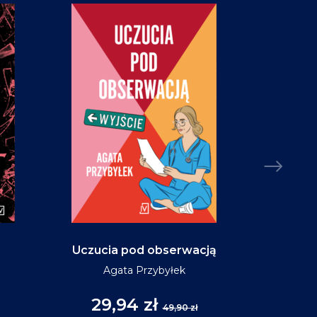
Uczucia pod obserwacją
Niebo w ko
Agata Przybyłek
29,94 zł
35
49,90 zł