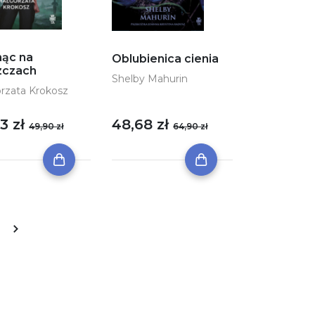
nąc na
Oblubienica cienia
szczach
Shelby Mahurin
rzata Krokosz
3 zł
48,68 zł
49,90 zł
64,90 zł