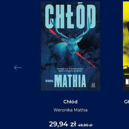
Chłód
Gł
Weronika Mathia
29,94 zł
,90 zł
49,90 zł