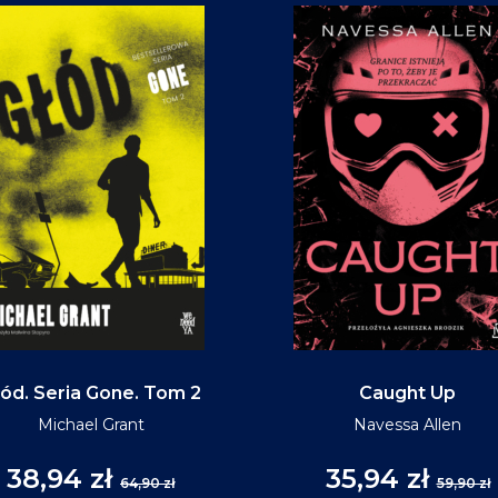
ód. Seria Gone. Tom 2
Caught Up
Michael Grant
Navessa Allen
38,94 zł
35,94 zł
64,90 zł
59,90 zł