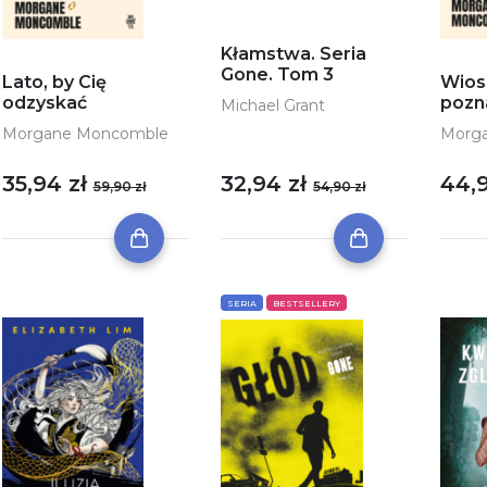
Kłamstwa. Seria
Gone. Tom 3
Lato, by Cię
Wios
odzyskać
pozn
Michael Grant
Morgane Moncomble
Morg
32,94 zł
35,94 zł
44,
54,90 zł
59,90 zł
SERIA
BESTSELLERY