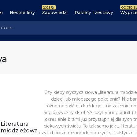
2026 📚
OD 7.50 ZŁ
ki
Bestsellery
Zapowiedzi
Pakiety i zestawy
Wyprze
wa
Czy kiedy słyszysz słowa „literatura młodzie
dzieci lub młodszego pokolenia? Nic ba
różnorodność dla każdego – niezależnie od
anglojęzyczny skrót YA, czyli young adult (tł
określenie brzmi już przystępniej dla tych 
Literatura
ciekawych świata. To tak samo jak z
literatu
młodzieżowa
czyta bardzo różnorodne pozycje. Praktycznie