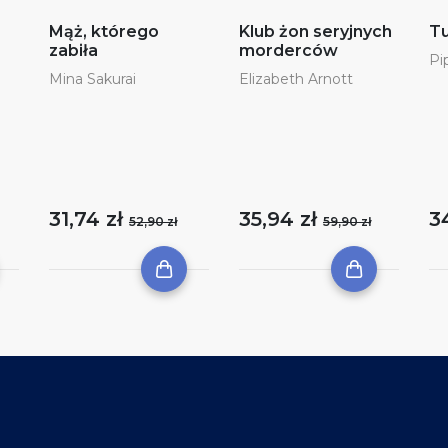
Mąż, którego
Klub żon seryjnych
Tu
zabiła
morderców
Pi
Mina Sakurai
Elizabeth Arnott
31,74 zł
35,94 zł
3
52,90 zł
59,90 zł