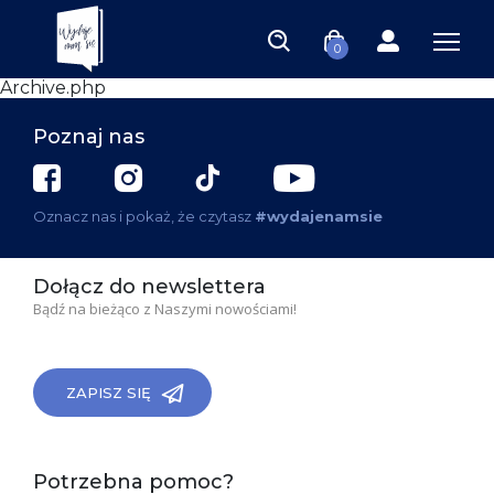
0
Archive.php
Poznaj nas
Oznacz nas i pokaż, że czytasz
#wydajenamsie
Dołącz do newslettera
Bądź na bieżąco z Naszymi nowościami!
ZAPISZ SIĘ
Potrzebna pomoc?