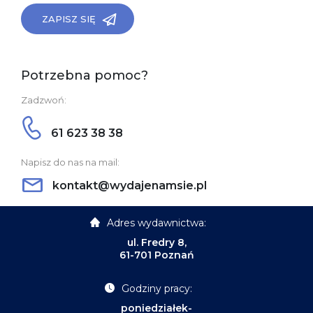
ZAPISZ SIĘ
Potrzebna pomoc?
Zadzwoń:
61 623 38 38
Napisz do nas na mail:
kontakt@wydajenamsie.pl
Adres wydawnictwa:
ul. Fredry 8,
61-701 Poznań
Godziny pracy:
poniedziałek-