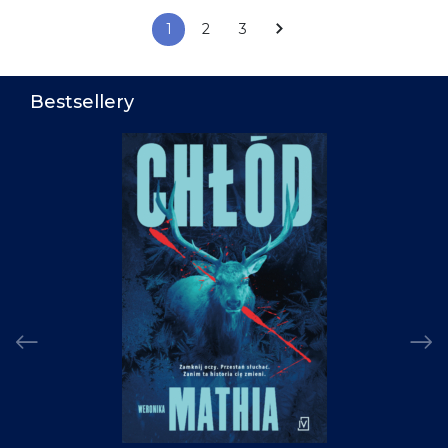
1
2
3
Bestsellery