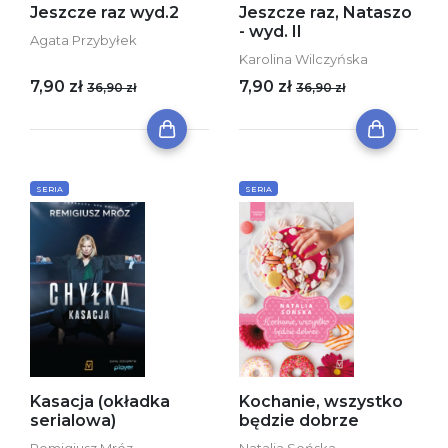
Jeszcze raz wyd.2
Jeszcze raz, Nataszo
- wyd. II
Agata Przybyłek
Karolina Wilczyńska
7,90 zł
7,90 zł
36,90 zł
36,90 zł
SERIA
SERIA
Kasacja (okładka
Kochanie, wszystko
serialowa)
będzie dobrze