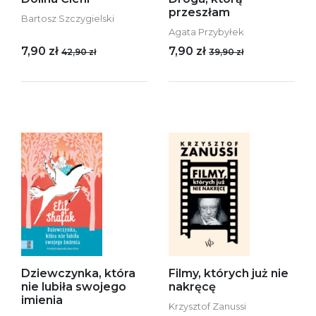
przeszłam
Bartosz Szczygielski
Agata Przybyłek
7,90 zł
7,90 zł
42,90 zł
39,90 zł
Dziewczynka, która
Filmy, których już nie
nie lubiła swojego
nakręcę
imienia
Krzysztof Zanussi