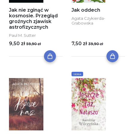
Jak nie zginąć w
Jak oddech
kosmosie. Przegląd
Agata Czykierda-
groźnych zjawisk
Grabowska
astrofizycznych
Paul M. Sutter
9,50 zł
7,50 zł
59,90 zł
39,90 zł
SERIA