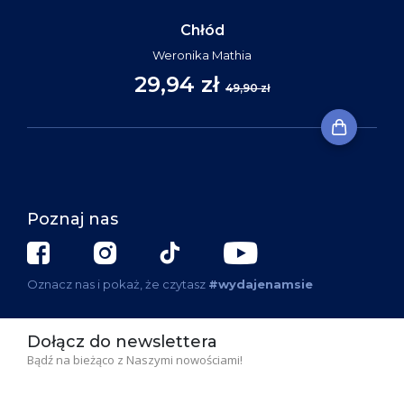
Chłód
Weronika Mathia
29,94 zł
49,90 zł
Poznaj nas
Oznacz nas i pokaż, że czytasz
#wydajenamsie
Dołącz do newslettera
Bądź na bieżąco z Naszymi nowościami!