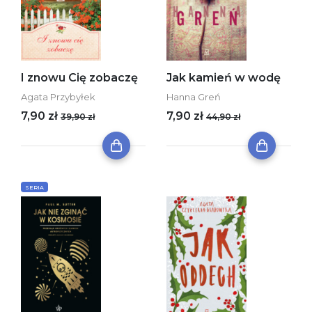
I znowu Cię zobaczę
Jak kamień w wodę
Agata Przybyłek
Hanna Greń
7,90 zł
7,90 zł
39,90 zł
44,90 zł
SERIA