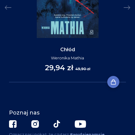
Chłód
Weronika Mathia
29,94 zł
49,90 zł
Poznaj nas
Oznacz nas i pokaż, że czytasz
#wydajenamsie