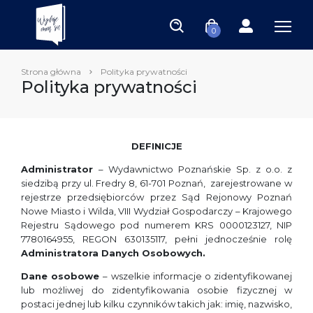
0
Strona główna
Polityka prywatności
Polityka prywatności
DEFINICJE
Administrator
– Wydawnictwo Poznańskie Sp. z o.o. z
siedzibą przy ul. Fredry 8, 61-701 Poznań, zarejestrowane w
rejestrze przedsiębiorców przez Sąd Rejonowy Poznań
Nowe Miasto i Wilda, VIII Wydział Gospodarczy – Krajowego
Rejestru Sądowego pod numerem KRS 0000123127, NIP
7780164955, REGON 630135117, pełni jednocześnie rolę
Administratora Danych Osobowych.
Dane osobowe
– wszelkie informacje o zidentyfikowanej
lub możliwej do zidentyfikowania osobie fizycznej w
postaci jednej lub kilku czynników takich jak: imię, nazwisko,