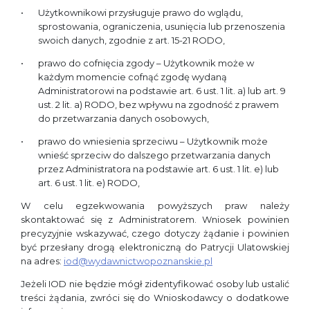
Użytkownikowi przysługuje prawo do wglądu,
sprostowania, ograniczenia, usunięcia lub przenoszenia
swoich danych, zgodnie z art. 15-21 RODO,
prawo do cofnięcia zgody – Użytkownik może w
każdym momencie cofnąć zgodę wydaną
Administratorowi na podstawie art. 6 ust. 1 lit. a) lub art. 9
ust. 2 lit. a) RODO, bez wpływu na zgodność z prawem
do przetwarzania danych osobowych,
prawo do wniesienia sprzeciwu – Użytkownik może
wnieść sprzeciw do dalszego przetwarzania danych
przez Administratora na podstawie art. 6 ust. 1 lit. e) lub
art. 6 ust. 1 lit. e) RODO,
W celu egzekwowania powyższych praw należy
skontaktować się z Administratorem. Wniosek powinien
precyzyjnie wskazywać, czego dotyczy żądanie i powinien
być przesłany drogą elektroniczną do Patrycji Ulatowskiej
na adres:
iod@wydawnictwopoznanskie.pl
Jeżeli IOD nie będzie mógł zidentyfikować osoby lub ustalić
treści żądania, zwróci się do Wnioskodawcy o dodatkowe