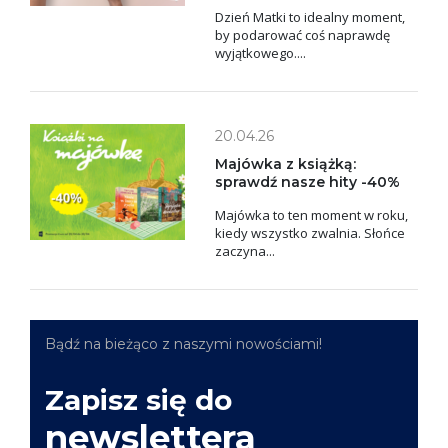
Dzień Matki to idealny moment,
by podarować coś naprawdę
wyjątkowego....
20.04.26
Majówka z książką:
sprawdź nasze hity -40%
Majówka to ten moment w roku,
kiedy wszystko zwalnia. Słońce
zaczyna...
Bądź na bieżąco z naszymi nowościami!
Zapisz się do
newslettera