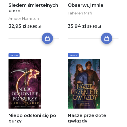
Siedem śmiertelnych
Obserwuj mnie
cierni
Tahereh Mafi
Amber Hamilton
32,95 zł
35,94 zł
59,90 zł
59,90 zł
SERIA
SERIA
Niebo odsłoni się po
Nasze przeklęte
burzy
gwiazdy