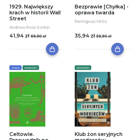
1929. Największy
Bezprawie [Chyłka] -
krach w historii Wall
oprawa twarda
Street
Remigiusz Mróz
Andrew Ross Sorkin
41,94 zł
35,94 zł
69,90 zł
59,90 zł
SERIA
NOWOŚCI
NOWOŚCI
Celtowie.
Klub żon seryjnych