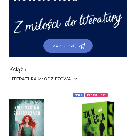
ZAPISZ SIĘ
Książki
LITERATURA MŁODZIEŻOWA
SERIA
BESTSELLERY