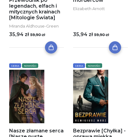
Przewodnik po
morderców
legendach, elfach i
Elizabeth Arnott
mitycznych krainach
[Mitologie Świata]
Miranda Aldhouse-Green
35,94 zł
35,94 zł
59,90 zł
59,90 zł
SERIA
NOWOŚCI
SERIA
NOWOŚCI
Nasze złamane serca
Bezprawie [Chyłka] -
[Nasze puste
oprawa miękka