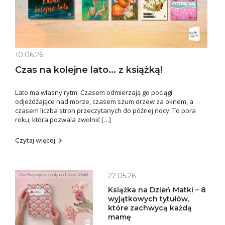
10.06.26
Czas na kolejne lato... z książką!
Lato ma własny rytm. Czasem odmierzają go pociągi
odjeżdżające nad morze, czasem szum drzew za oknem, a
czasem liczba stron przeczytanych do późnej nocy. To pora
roku, która pozwala zwolnić […]
Czytaj więcej
22.05.26
Książka na Dzień Matki – 8
wyjątkowych tytułów,
które zachwycą każdą
mamę