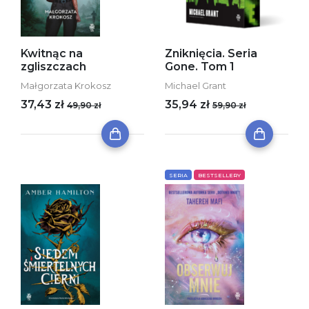
Kwitnąc na
Zniknięcia. Seria
zgliszczach
Gone. Tom 1
Małgorzata Krokosz
Michael Grant
37,43 zł
35,94 zł
49,90 zł
59,90 zł
SERIA
BESTSELLERY