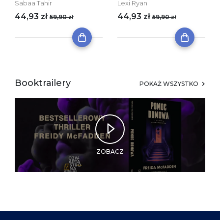
Sabaa Tahir
Lexi Ryan
44,93 zł
44,93 zł
59,90 zł
59,90 zł
Booktrailery
POKAŻ WSZYSTKO
ZOBACZ