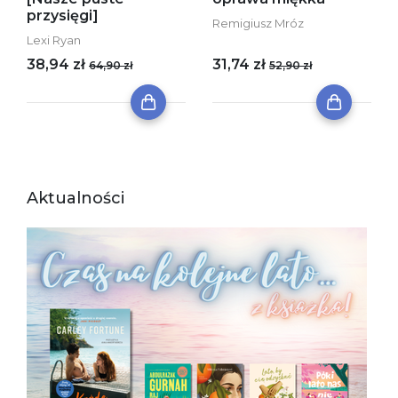
przysięgi]
Remigiusz Mróz
Lexi Ryan
38,94 zł
31,74 zł
64,90 zł
52,90 zł
Aktualności