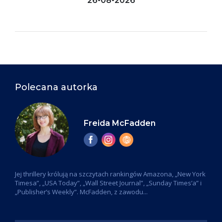
26-08-2026
Polecana autorka
Freida McFadden
Jej thrillery królują na szczytach rankingów Amazona, „New York
Timesa”, „USA Today”, „Wall Street Journal”, „Sunday Times’a” i
„Publisher’s Weekly”. McFadden, z zawodu...