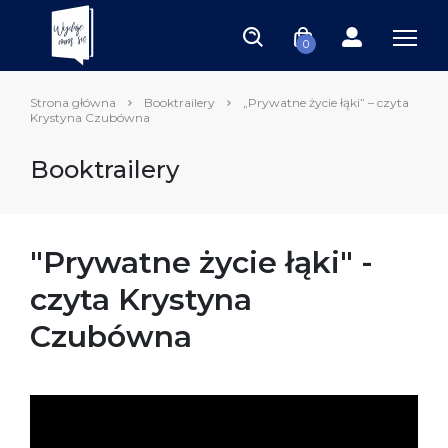
0
Strona główna
Booktrailery
„Prywatne życie łąki” – czyta
Krystyna Czubówna
Booktrailery
"Prywatne życie łąki" -
czyta Krystyna
Czubówna