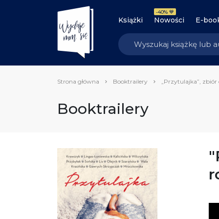
-40% 💙
Książki
Nowości
E-boo
Strona główna
Booktrailery
„Przytulajka”, zbiór
Booktrailery
"
r