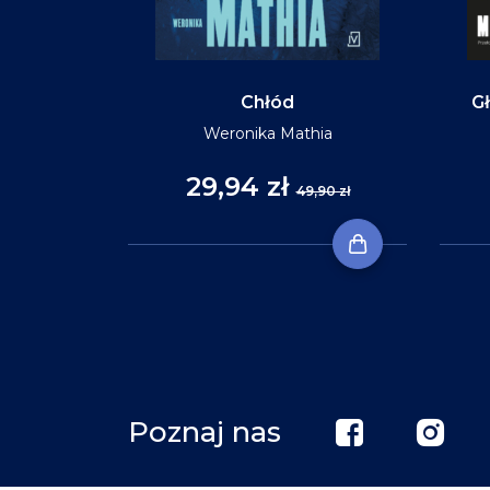
Chłód
Gł
Weronika Mathia
29,94 zł
,90 zł
49,90 zł
Poznaj nas