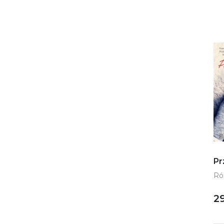
Pr
Ró
29