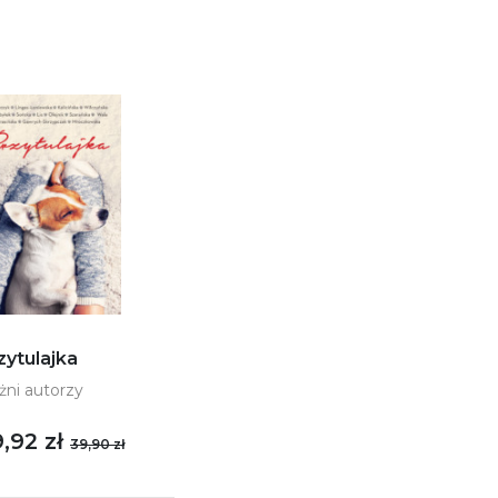
zytulajka
żni autorzy
,92 zł
39,90 zł