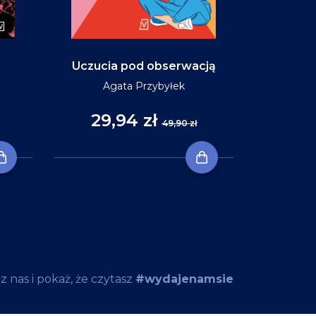
Uczucia pod obserwacją
Niebo w ko
Agata Przybyłek
29,94 zł
35
49,90 zł
 nas i pokaż, że czytasz
#wydajenamsie