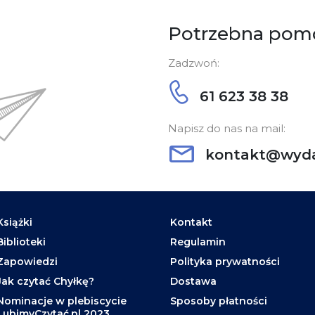
Potrzebna pom
Zadzwoń:
61 623 38 38
Napisz do nas na mail:
kontakt@wyda
Książki
Kontakt
Biblioteki
Regulamin
Zapowiedzi
Polityka prywatności
Jak czytać Chyłkę?
Dostawa
Nominacje w plebiscycie
Sposoby płatności
LubimyCzytać.pl 2023