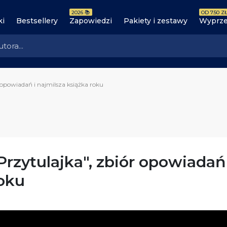
2026 📚
OD 7.50 ZŁ
ki
Bestsellery
Zapowiedzi
Pakiety i zestawy
Wyprze
 opowiadań i najmilsza książka roku
Przytulajka", zbiór opowiadań
oku