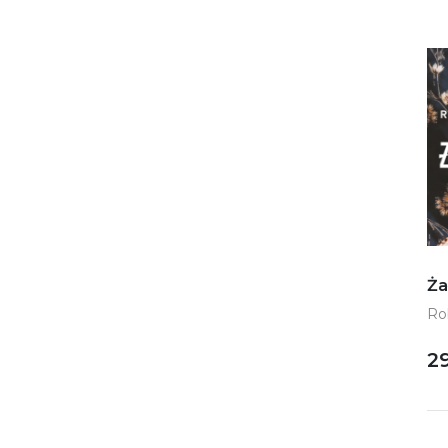
Ża
Ro
29