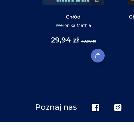
Chłód
Gł
Weronika Mathia
29,94 zł
,90 zł
49,90 zł
Poznaj nas