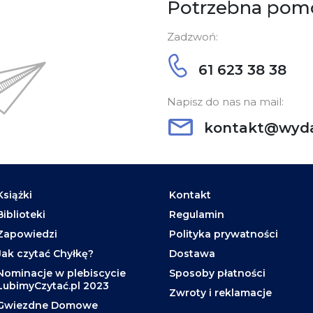
Potrzebna pom
Zadzwoń:
61 623 38 38
Napisz do nas na mail:
kontakt@wyda
Książki
Kontakt
Biblioteki
Regulamin
Zapowiedzi
Polityka prywatności
Jak czytać Chyłkę?
Dostawa
Nominacje w plebiscycie
Sposoby płatności
LubimyCzytać.pl 2023
Zwroty i reklamacje
Gwiezdne Domowe