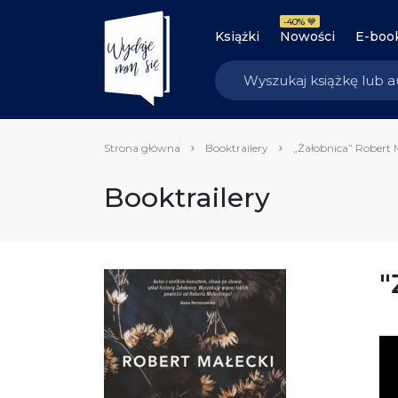
-40% 💙
Książki
Nowości
E-boo
Strona główna
Booktrailery
„Żałobnica” Robert 
Booktrailery
"