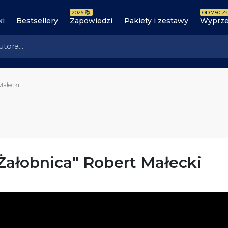
2026 📚
OD 7.50 ZŁ
ki
Bestsellery
Zapowiedzi
Pakiety i zestawy
Wyprze
Małecki
Żałobnica" Robert Małecki