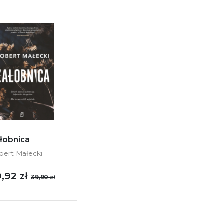
łobnica
bert Małecki
,92 zł
39,90 zł