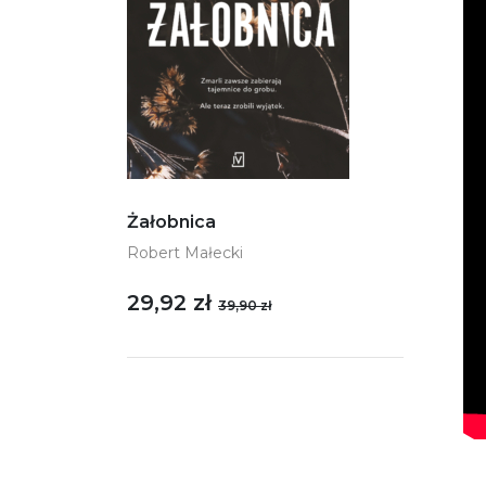
Żałobnica
Robert Małecki
29,92 zł
39,90 zł