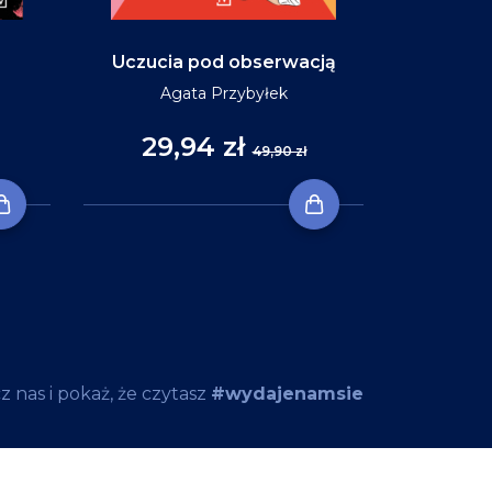
Uczucia pod obserwacją
Niebo w ko
Agata Przybyłek
29,94 zł
35
49,90 zł
 nas i pokaż, że czytasz
#wydajenamsie