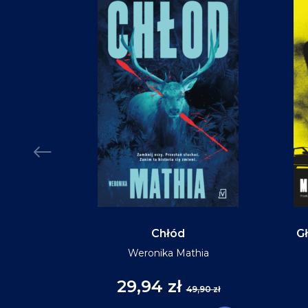
Chłód
Gł
Weronika Mathia
29,94 zł
,90 zł
49,90 zł