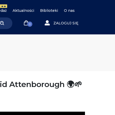
 🔥🔥
daż
Aktualności
Biblioteki
O nas
ZALOGUJ SIĘ
0
vid Attenborough 🌍🌱