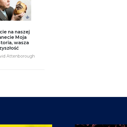
cie na naszej
anecie Moja
storia, wasza
zyszłość
vid Attenborough