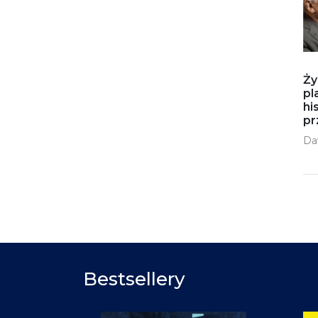
Ży
pl
hi
pr
Da
Bestsellery