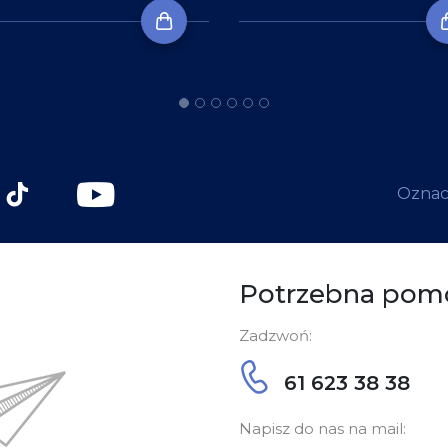
Oznacz
Potrzebna pom
Zadzwoń:
61 623 38 38
Napisz do nas na mail: