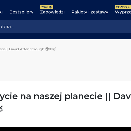
2026 📚
OD 7.50 ZŁ
ki
Bestsellery
Zapowiedzi
Pakiety i zestawy
Wyprze
ecie || David Attenborough 🌍🌱🍃
ycie na naszej planecie || Da
