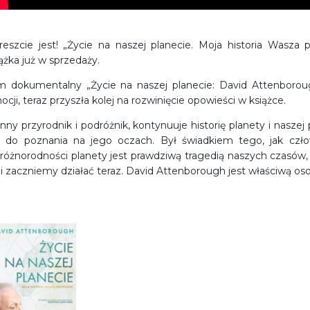
reszcie jest! „Życie na naszej planecie. Moja historia Wasza
ążka już w sprzedaży.
lm dokumentalny „Życie na naszej planecie: David Attenborou
cji, teraz przyszła kolej na rozwinięcie opowieści w książce.
nny przyrodnik i podróżnik, kontynuuje historię planety i naszej 
e do poznania na jego oczach. Był świadkiem tego, jak czł
oróżnorodności planety jest prawdziwą tragedią naszych czasów
śli zaczniemy działać teraz. David Attenborough jest właściwą o