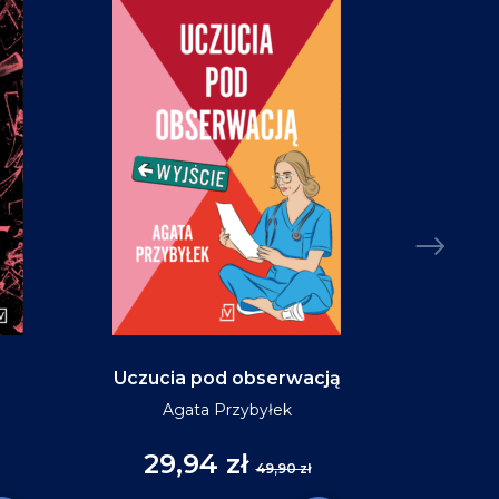
Uczucia pod obserwacją
Niebo w ko
Agata Przybyłek
29,94 zł
35
49,90 zł