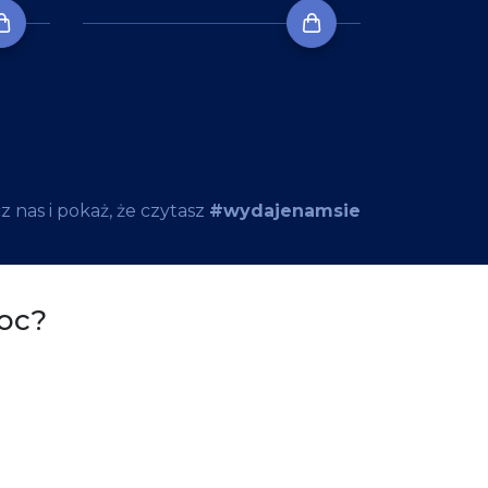
 nas i pokaż, że czytasz
#wydajenamsie
oc?