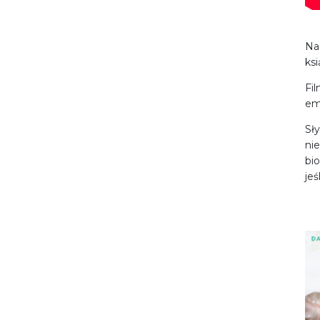
Na
ksi
Fi
emo
Sły
ni
bi
je