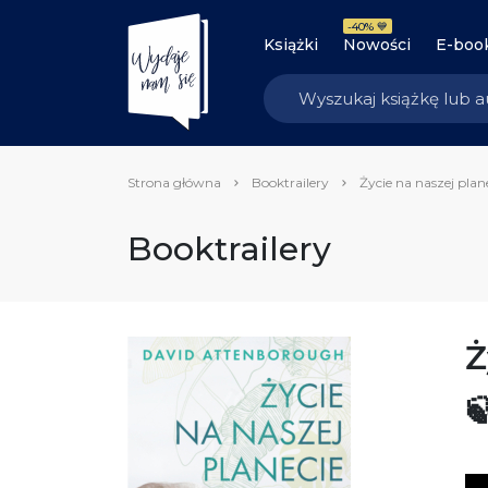
-40% 💙
Książki
Nowości
E-boo
Strona główna
Booktrailery
Życie na naszej plan
Booktrailery
Ż
