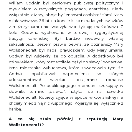
William Godwin był cenionym publicystą politycznym i
myślicielem o radykalnych poglądach, anarchistą. Kiedy
związał się z Mary, oboje byli znanymi osobistościami. Mary
miała wówczas 36 lat, na koncie kilka nieudanych związków
z mężczyznami i nie wierzyła w instytucję małżeństwa. Z
kolei Godwina wychowano w surowej i rygorystycznej
tradycji kalwińskiej. Był bardzo niepewny własnej
seksualności. Jestem prawie pewna, że poznawszy Mary
Wollstonecraft był nadal prawiczkiem. Gdy Mary umarła,
Godwin był wściekły, że go opuściła. A dodatkowo był
człowiekiem, który rozpaczliwie dążył do sławy i bogactwa.
Istna mieszanka wybuchowa, która zawocowała tym, że
Godwin opublikował wspomnienia, w których
udokumentował wszelkie potajemne romanse
Wollstonecraft. Po publikacji jego memuaru, szukający w
słowniku terminu „dziwka”, natykali sie na nazwisko
Wollstonecraft. Kobiety żyjące w epoce wiktoriańskiej nie
chciały mieć z nią nic wspólnego. Kojarzyła się wyłącznie z
hańbą.
A co się stało później z reputacją Mary
Wollstonecraft?