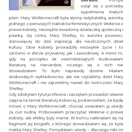
Gordon:
Pomysł
wziął się z potrzeby
wypełnienia białych
plam. Mary Wollstonecraft była słynną radykalistką, autorką
jednego z pierwszych traktatów feministycznych
Wołania o
prawa kobiety
, niezwykle świadomą działaczką społeczną i
pisarką. Jej córka, Mary Shelley, to autorka powieści,
stanowiącej do dziś inspirację dla niezliczonych dzieł
kultury. Obie kobiety prowadziły niezwykłe życie i to
zarówno w sferze prywatnej, jak i zawodowej. A mimo to,
gdy na początku lat osiemdziesiątych studiowałam
literaturę na Harvardzie, niczego się o nich nie
dowiedziałam. To było naprawdę dziwne. Miałam
doskonałych wykładowców, ale nie czytaliśmy dzieł Mary
Wollstonecraft i nie zajrzeliśmy nawet do twórczości Mary
Shelley.
Gdy zdobyłam tytuł profesora i zaczęłam prowadzić własne
zajęcia na temat literatury kobiecej, postanowiłam, że będę
mówić o Mary Wollstonecraft, chociaż uważałam ją wtedy
za ciut nudną. Próbowałam przeczytać
Wołanie o prawa
kobiety
, ale efekty były marne. W końcu natknęłam się na
fragment jej biografii, z którego dowiedziałam się, że była
matką Mary Shelley. Pomyślałam wtedy – dlaczego nikt mi