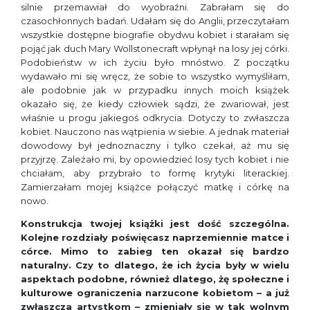
silnie przemawiał do wyobraźni. Zabrałam się do
czasochłonnych badań. Udałam się do Anglii, przeczytałam
wszystkie dostępne biografie obydwu kobiet i starałam się
pojąć jak duch Mary Wollstonecraft wpłynął na losy jej córki.
Podobieństw w ich życiu było mnóstwo. Z początku
wydawało mi się wręcz, że sobie to wszystko wymyśliłam,
ale podobnie jak w przypadku innych moich książek
okazało się, że kiedy człowiek sądzi, że zwariował, jest
właśnie u progu jakiegoś odkrycia. Dotyczy to zwłaszcza
kobiet. Nauczono nas wątpienia w siebie. A jednak materiał
dowodowy był jednoznaczny i tylko czekał, aż mu się
przyjrzę. Zależało mi, by opowiedzieć losy tych kobiet i nie
chciałam, aby przybrało to formę krytyki literackiej.
Zamierzałam mojej książce połączyć matkę i córkę na
nowo.
Konstrukcja twojej książki jest dość szczególna.
Kolejne rozdziały poświęcasz naprzemiennie matce i
córce. Mimo to zabieg ten okazał się bardzo
naturalny. Czy to dlatego, że ich życia były w wielu
aspektach podobne, również dlatego, żę społeczne i
kulturowe ograniczenia narzucone kobietom – a już
zwłaszcza artystkom – zmieniały się w tak wolnym