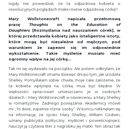
nigdy nie powiedział, że ta odjazdowa kobieta o
rewolucyjnych poglądach miała równie odjazdową córkę?
Mary Wollstonecraft napisała przełomową
pracę
Thoughts on the Education of
Daughters
[Rozmyślania nad nauczaniem córek], w
której przedstawiła kobiety jako inteligentne istoty,
które mogą być niezależne od mężczyzn, pod
warunkiem że zapewni się im odpowiednie
wykształcenie. Takie myślenie musiało mieć
ogromny wpływ na jej córkę…
Tak mi się wydawało na początku. Ale potem odkryłam, że
Mary Wollstonecraft zmarła dziesięć dni po tym, jak urodziła
Shelley. Pomyślałam sobie: chwila, moje całe założenie, że
ta kobieta wpłynęła na córkę musi być błędne. W
większości opracowań umieszczano je w osobnych
działach – Mary Wollstonecraft w oświeceniu, a Mary Shelley
w romantyzmie. Żadnego powiązania. Akademicy mówili
mi: „To dwie, zupełnie różne osoby”. W końcu natknęłam się
na informację, że ojciec Mary Shelley, William Godwin,
uznany publicysta polityczny, myśliciel i powieściopisarz,
nauczył ją czytania liter z nagrobku jej matki. Ten obraz tak