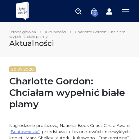
0
Strona główna
Aktualności
Charlotte Gordon: Chciałam
wypełnić białe plamy
Aktualności
20.07.2020
Charlotte Gordon:
Chciałam wypełnić białe
plamy
Nagrodzone prestiżową National Book Critics Circle Award
„Buntowniczki”
przedstawiają historię dwóch niezwykłych
kobiet: Mary Shelley, autorki kultowego „Frankensteina”,