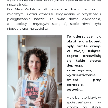
niezależności.
Dla Mary Wollstonecraft posiadanie dzieci i kontakt z
młodszymi ludźmi oznaczał spoglądanie w przyszłość i
pielęgnowanie nadziei, że świat dozna oświecenia,
a kobiety i mężczyźni staną się sobie równi. Była
niepoprawną marzycielką.
To uderzające, jak
okrutne dla kobiet
były tamte czasy.
W twojej książce
często przewijają
się takie słowa:
depresja,
samobójstwo,
wydziedziczenie,
śmierć przy
porodzie,
potwór…
Moje bohaterki żyły w
społeczeństwie, w
którym po ślubie