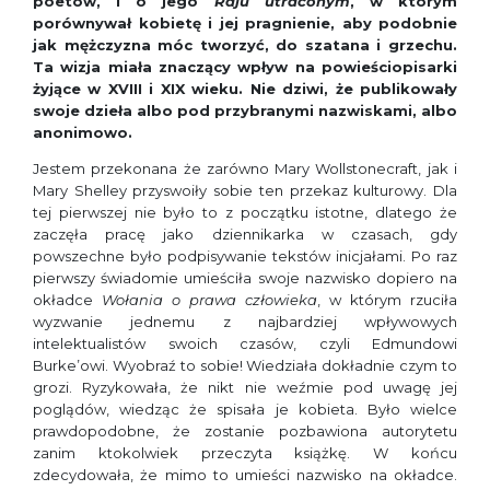
poetów, i o jego
Raju utraconym
, w którym
porównywał kobietę i jej pragnienie, aby podobnie
jak mężczyzna móc tworzyć, do szatana i grzechu.
Ta wizja miała znaczący wpływ na powieściopisarki
żyjące w XVIII i XIX wieku. Nie dziwi, że publikowały
swoje dzieła albo pod przybranymi nazwiskami, albo
anonimowo.
Jestem przekonana że zarówno Mary Wollstonecraft, jak i
Mary Shelley przyswoiły sobie ten przekaz kulturowy. Dla
tej pierwszej nie było to z początku istotne, dlatego że
zaczęła pracę jako dziennikarka w czasach, gdy
powszechne było podpisywanie tekstów inicjałami. Po raz
pierwszy świadomie umieściła swoje nazwisko dopiero na
okładce
Wołania o prawa człowieka
, w którym rzuciła
wyzwanie jednemu z najbardziej wpływowych
intelektualistów swoich czasów, czyli Edmundowi
Burke’owi. Wyobraź to sobie! Wiedziała dokładnie czym to
grozi. Ryzykowała, że nikt nie weźmie pod uwagę jej
poglądów, wiedząc że spisała je kobieta. Było wielce
prawdopodobne, że zostanie pozbawiona autorytetu
zanim ktokolwiek przeczyta książkę. W końcu
zdecydowała, że mimo to umieści nazwisko na okładce.