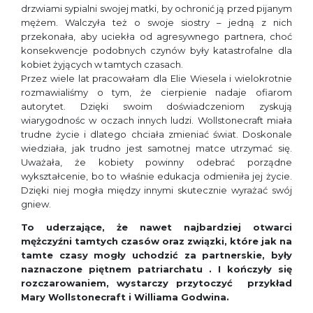
drzwiami sypialni swojej matki, by ochronić ją przed pijanym
mężem. Walczyła też o swoje siostry – jedną z nich
przekonała, aby uciekła od agresywnego partnera, choć
konsekwencje podobnych czynów były katastrofalne dla
kobiet żyjących w tamtych czasach.
Przez wiele lat pracowałam dla Elie Wiesela i wielokrotnie
rozmawialiśmy o tym, że cierpienie nadaje ofiarom
autorytet. Dzięki swoim doświadczeniom zyskują
wiarygodnośc w oczach innych ludzi. Wollstonecraft miała
trudne życie i dlatego chciała zmieniać świat. Doskonale
wiedziała, jak trudno jest samotnej matce utrzymać się.
Uważała, że kobiety powinny odebrać porządne
wykształcenie, bo to właśnie edukacja odmieniła jej życie.
Dzięki niej mogła między innymi skutecznie wyrażać swój
gniew.
To uderzające, że nawet najbardziej otwarci
mężczyźni tamtych czasów oraz związki, które jak na
tamte czasy mogły uchodzić za partnerskie, były
naznaczone piętnem patriarchatu . I kończyły się
rozczarowaniem, wystarczy przytoczyć przykład
Mary Wollstonecraft i Williama Godwina.