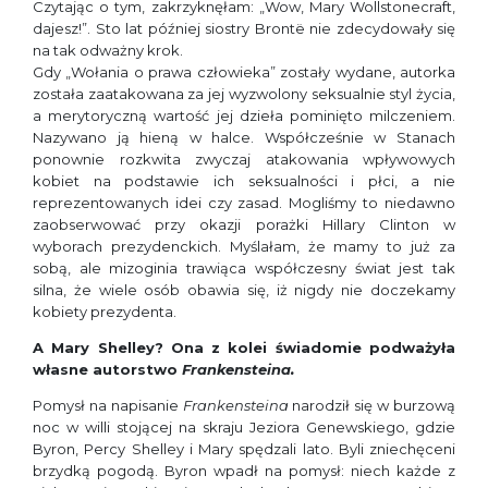
Czytając o tym, zakrzyknęłam: „Wow, Mary Wollstonecraft,
dajesz!”. Sto lat później siostry Brontë nie zdecydowały się
na tak odważny krok.
Gdy „Wołania o prawa człowieka” zostały wydane, autorka
została zaatakowana za jej wyzwolony seksualnie styl życia,
a merytoryczną wartość jej dzieła pominięto milczeniem.
Nazywano ją hieną w halce. Współcześnie w Stanach
ponownie rozkwita zwyczaj atakowania wpływowych
kobiet na podstawie ich seksualności i płci, a nie
reprezentowanych idei czy zasad. Mogliśmy to niedawno
zaobserwować przy okazji porażki Hillary Clinton w
wyborach prezydenckich. Myślałam, że mamy to już za
sobą, ale mizoginia trawiąca współczesny świat jest tak
silna, że wiele osób obawia się, iż nigdy nie doczekamy
kobiety prezydenta.
A Mary Shelley? Ona z kolei świadomie podważyła
własne autorstwo
Frankensteina.
Pomysł na napisanie
Frankensteina
narodził się w burzową
noc w willi stojącej na skraju Jeziora Genewskiego, gdzie
Byron, Percy Shelley i Mary spędzali lato. Byli zniechęceni
brzydką pogodą. Byron wpadł na pomysł: niech każde z