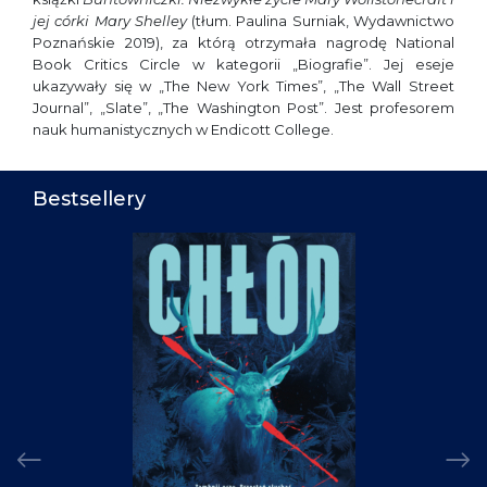
jej córki Mary Shelley
(tłum. Paulina Surniak, Wydawnictwo
Poznańskie 2019), za którą otrzymała nagrodę National
Book Critics Circle w kategorii „Biografie”. Jej eseje
ukazywały się w „The New York Times”, „The Wall Street
Journal”, „Slate”, „The Washington Post”. Jest profesorem
nauk humanistycznych w Endicott College.
Bestsellery