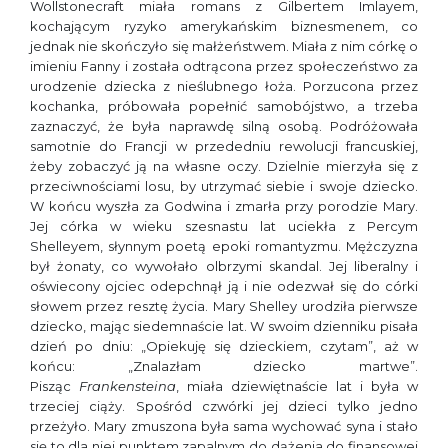
Wollstonecraft miała romans z Gilbertem Imlayem,
kochającym ryzyko amerykańskim biznesmenem, co
jednak nie skończyło się małżeństwem. Miała z nim córkę o
imieniu Fanny i została odtrącona przez społeczeństwo za
urodzenie dziecka z nieślubnego łoża. Porzucona przez
kochanka, próbowała popełnić samobójstwo, a trzeba
zaznaczyć, że była naprawdę silną osobą. Podróżowała
samotnie do Francji w przededniu rewolucji francuskiej,
żeby zobaczyć ją na własne oczy. Dzielnie mierzyła się z
przeciwnościami losu, by utrzymać siebie i swoje dziecko.
W końcu wyszła za Godwina i zmarła przy porodzie Mary.
Jej córka w wieku szesnastu lat uciekła z Percym
Shelleyem, słynnym poetą epoki romantyzmu. Mężczyzna
był żonaty, co wywołało olbrzymi skandal. Jej liberalny i
oświecony ojciec odepchnął ją i nie odezwał się do córki
słowem przez resztę życia. Mary Shelley urodziła pierwsze
dziecko, mając siedemnaście lat. W swoim dzienniku pisała
dzień po dniu: „Opiekuję się dzieckiem, czytam”, aż w
końcu: „Znalazłam dziecko martwe”.
Pisząc
Frankensteina
,
miała dziewiętnaście lat i była w
trzeciej ciąży. Spośród czwórki jej dzieci tylko jedno
przeżyło. Mary zmuszona była sama wychować syna i stało
się to dla niej punktem zapalnym do dążenia do finansowej