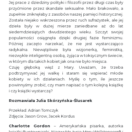
Jej prace z dziedziny polityki i filozofii przez długi czas były
przyćmione przez skandale seksualne. Mało brakowało, a
zupełnie zniknęłaby z zasobów naszej pamięci historycznej.
Została niejako wskrzeszona przez ruch sufrażystek, ale jej
dzieła były w dużej mierze zaniedbane aż do lat
siedemdziesiątych dwudziestego wieku. Szczyt swojej
popularności osiągnęła dzięki drugiej fazie feminizmu.
Później zaczęto narzekać, że nie jest wystarczająco
radykalna. Niewątpliwie była wizjonerką, feministką,
niezwykle inteligentną osobą, żyjąca w toksycznym świecie,
w którym dla takich kobiet jak ona nie było miejsca.
Czuję głęboką więź z Mary. Uważam, że trzeba
podtrzymywać jej walkę i staram się wspierać młode
kobiety w ich działaniach. Myślę o tym, ile jeszcze
powinnyśmy zrobić, czy mam napisać o tym kolejną książkę
i czy książki wystarczą?
Rozmawiała Julia Skórzyńska-Ślusarek
Przekład: Adrian Tomczyk
Zdjęcia: Jason Grow, Jacek Kordus
Charlotte Gordon
– Amerykańska pisarka, autorka
książki
Buntowniczki. Niezwykłe życie Mary Wollstonecraft i