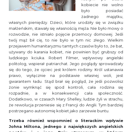
kobiecie nie wolno
było posiadać
żadnego majątku,
własnych pieniędzy. Dzieci, które urodziły się w związku
małżeńskim, stawały się własnością męża. Nie było mowy o
rozwodzie, nie istniało pojęcie przemocy domowej. Jeśli
twój mąż bił cię, to nie było w tym nic złego. Wielkim
przejawem humanitaryzmu tamtych czasów było to, że bat,
używany do karania kobiet, nie powinien być grubszy od
ludzkiego kciuka. Robert Filmer, wpływowy angielski
politolog, wspierał patriarchat. Jego poglądy sprowadzały
się do tego, że ojciec jest królem rodziny. Król ustanawia
prawo, wyłącznie na podstawie własnej woli, jest
gwarantem ładu. Stąd brał się pogląd, że jeśli pozwolisz
żonie wymknąć się spod kontroli, cała rodzina się
rozpadnie, a w konsekwencji cała społeczność.
Dodatkowo, w czasach Mary Shelley, ludzie żyli w strachu,
że rewolucja przeniesie się z Francji do Anglii. Tym bardziej
postrzegano autonomię kobiet jako zarzewie buntu.
Trzeba również wspomnieć o literackim wpływie
Johna Miltona, jednego z największych angielskich