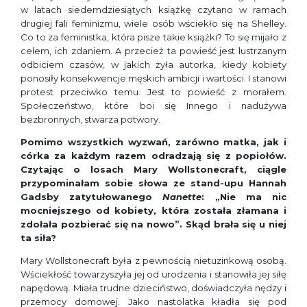
w latach siedemdziesiątych książkę czytano w ramach
drugiej fali feminizmu, wiele osób wściekło się na Shelley.
Co to za feministka, która pisze takie książki? To się mijało z
celem, ich zdaniem. A przecież ta powieść jest lustrzanym
odbiciem czasów, w jakich żyła autorka, kiedy kobiety
ponosiły konsekwencje męskich ambicji i wartości. I stanowi
protest przeciwko temu. Jest to powieść z morałem.
Społeczeństwo, które boi się Innego i nadużywa
bezbronnych, stwarza potwory.
Pomimo wszystkich wyzwań, zarówno matka, jak i
córka za każdym razem odradzają się z popiołów.
Czytając o losach Mary Wollstonecraft, ciągle
przypominałam sobie słowa ze stand-upu Hannah
Gadsby zatytułowanego
Nanette
: „Nie ma nic
mocniejszego od kobiety, która została złamana i
zdołała pozbierać się na nowo”. Skąd brała się u niej
ta siła?
Mary Wollstonecraft była z pewnością nietuzinkową osobą.
Wściekłość towarzyszyła jej od urodzenia i stanowiła jej siłę
napędową. Miała trudne dzieciństwo, doświadczyła nędzy i
przemocy domowej. Jako nastolatka kładła się pod