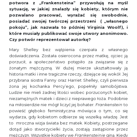
potwora z „Frankensteina” przywołują na myśl
sytuację, w jakiej znalazły się kobiety, którym nie
pozwalano pracować, wyrażać się swobodnie,
posiadać swojej twórczej przestrzeni ( „własnego
pokoju”, jak nazwała to później Virginia Woolf), i
które musiały publikować swoje utwory anonimowo.
Czy potwór reprezentował autorkę?
Mary Shelley bez wątpienia czerpała z własnego
doświadczenia. Została osierocona przez matkę, ojciec ją
porzucił, a społeczeństwo potępiło za związanie się z
żonatym mężczyzną. W dużej mierze ukształtowały ją
historia matki i inne tragiczne rzeczy, dziejące się wokół. Jej
przybrana siostra Fanny oraz Harriet Shelley, czyli pierwsza
żona jej kochanka Percy’ego, popełniły samobójstwa.
Ludzie nie mieli żadnej litości wobec porzuconych kobiet,
niezamężnych matek i dzieci z nieprawego łoża. Podobnie
na miłosierdzie nie mógł liczyć jej bohater.
Frankenstein
to
powieść głęboko feministyczna mówiąca o tym, co się
wydarza, gdy kobietom odbierze się wszelką władzę. Jest
to mroczna wizja świata bez matek. Kobiety, postrzegane
dotąd jako stworzycielki życia, zostają zastąpione przez
mężczyzn. Wszystkie kobiety we
Frankensteinie
giną. Kiedy