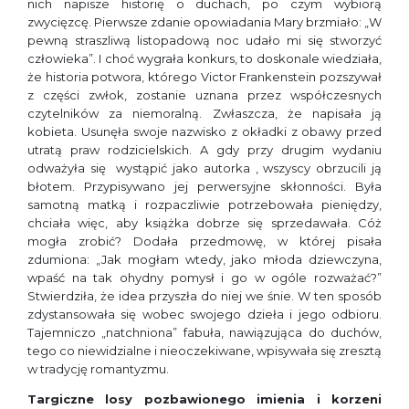
nich napisze historię o duchach, po czym wybiorą
zwycięzcę. Pierwsze zdanie opowiadania Mary brzmiało: „W
pewną straszliwą listopadową noc udało mi się stworzyć
człowieka”. I choć wygrała konkurs, to doskonale wiedziała,
że historia potwora, którego Victor Frankenstein pozszywał
z części zwłok, zostanie uznana przez współczesnych
czytelników za niemoralną. Zwłaszcza, że napisała ją
kobieta. Usunęła swoje nazwisko z okładki z obawy przed
utratą praw rodzicielskich. A gdy przy drugim wydaniu
odważyła się wystąpić jako autorka , wszyscy obrzucili ją
błotem. Przypisywano jej perwersyjne skłonności. Była
samotną matką i rozpaczliwie potrzebowała pieniędzy,
chciała więc, aby książka dobrze się sprzedawała. Cóż
mogła zrobić? Dodała przedmowę, w której pisała
zdumiona: „Jak mogłam wtedy, jako młoda dziewczyna,
wpaść na tak ohydny pomysł i go w ogóle rozważać?”
Stwierdziła, że idea przyszła do niej we śnie. W ten sposób
zdystansowała się wobec swojego dzieła i jego odbioru.
Tajemniczo „natchniona” fabuła, nawiązująca do duchów,
tego co niewidzialne i nieoczekiwane, wpisywała się zresztą
w tradycję romantyzmu.
Targiczne losy pozbawionego imienia i korzeni