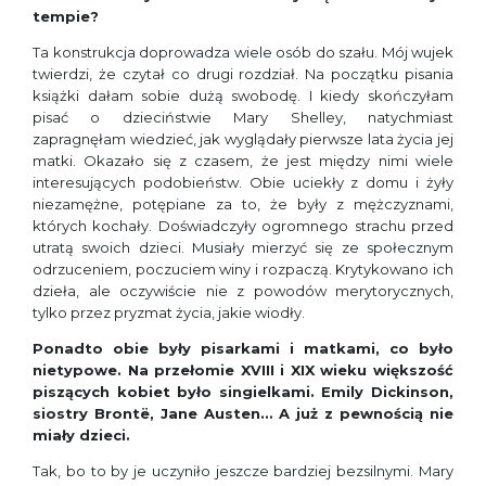
tempie?
Ta konstrukcja doprowadza wiele osób do szału. Mój wujek
twierdzi, że czytał co drugi rozdział. Na początku pisania
książki dałam sobie dużą swobodę. I kiedy skończyłam
pisać o dzieciństwie Mary Shelley, natychmiast
zapragnęłam wiedzieć, jak wyglądały pierwsze lata życia jej
matki. Okazało się z czasem, że jest między nimi wiele
interesujących podobieństw. Obie uciekły z domu i żyły
niezamężne, potępiane za to, że były z mężczyznami,
których kochały. Doświadczyły ogromnego strachu przed
utratą swoich dzieci. Musiały mierzyć się ze społecznym
odrzuceniem, poczuciem winy i rozpaczą. Krytykowano ich
dzieła, ale oczywiście nie z powodów merytorycznych,
tylko przez pryzmat życia, jakie wiodły.
Ponadto obie były pisarkami i matkami, co było
nietypowe. Na przełomie XVIII i XIX wieku większość
piszących kobiet było singielkami. Emily Dickinson,
siostry Brontë, Jane Austen… A już z pewnością nie
miały dzieci.
Tak, bo to by je uczyniło jeszcze bardziej bezsilnymi. Mary