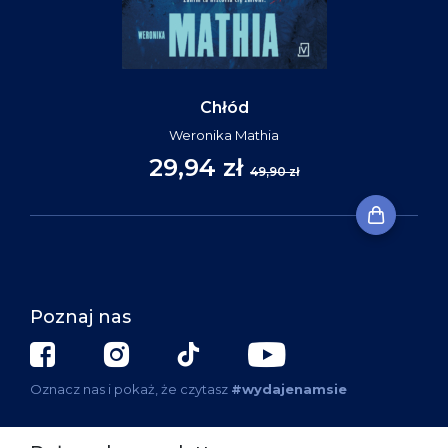
Chłód
Weronika Mathia
29,94 zł
49,90 zł
Poznaj nas
Oznacz nas i pokaż, że czytasz
#wydajenamsie