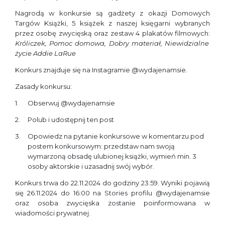
Nagrodą w konkursie są gadżety z okazji Domowych
Targów Książki, 5 książek z naszej księgarni wybranych
przez osobę zwycięską oraz zestaw 4 plakatów filmowych:
Króliczek, Pomoc domowa, Dobry materiał, Niewidzialne
życie Addie LaRue
Konkurs znajduje się na Instagramie @wydajenamsie.
Zasady konkursu:
Obserwuj @wydajenamsie
Polub i udostępnij ten post
Opowiedz na pytanie konkursowe w komentarzu pod
postem konkursowym: przedstaw nam swoją
wymarzoną obsadę ulubionej książki, wymień min. 3
osoby aktorskie i uzasadnij swój wybór.
Konkurs trwa do 22.11.2024 do godziny 23.59. Wyniki pojawią
się 26.11.2024 do 16:00 na Stories profilu @wydajenamsie
oraz osoba zwycięska zostanie poinformowana w
wiadomości prywatnej.