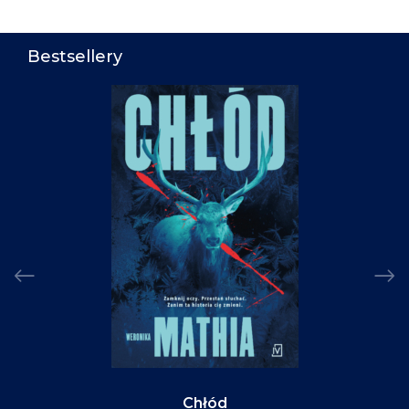
Bestsellery
Chłód