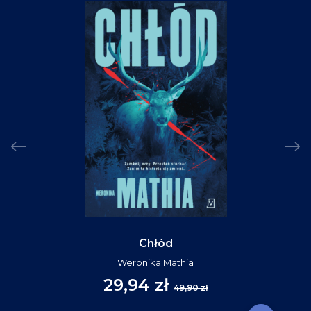
Chłód
Weronika Mathia
29,94 zł
49,90 zł