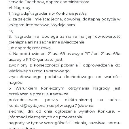
serwisie Facebook, poprzez administratora
VI. Nagrody
1. Nagrodą/Nagrodami w Konkursie jest/są:
2. za zajęcie I miejsca: jedną, dowolną, dostępną pozycję w
księgarni internetowej Wydaje nam
się
3. Nagroda nie podlega zamianie na jej równowartość
pieniężną ani na żadne inne świadczenie
lub nagrodę rzeczową.
4. Na podstawie art. 21 ust. 68 ustawy o PIT / art. 21 ust. 68a
ustawy o PIT Organizator jest
zwolniony z konieczności pobrania i odprowadzenia do
właściwego urzędu skarbowego
zryczałtowanego podatku dochodowego od wartości
nagród.
5. Warunkiem koniecznym otrzymania Nagrody jest
przekazanie przez Laureata– za
pośrednictwem poczty elektronicznej na adres
kontakt@wydajenamsie.pl w ciągu 7 (słownie:
siedmiu) dni od dnia ogłoszenia wyników Konkursu –
informacji niezbędnych do przekazania
nagrody, w tym w szczególności: imienia, nazwiska, adresu
e-mail, adresu