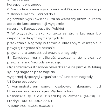
korespondencyjnego.
6. Nagroda zostanie wysłana na koszt Organizatora w ciągu
7 (słownie: siedmiu) dni od dnia
ogłoszenia wyników Konkursu na wskazany przez Laureata
adres do korespondencji, wyłącznie
na terenie Rzeczypospolitej Polskiej.
7. W przypadku braku kontaktu ze strony Laureata lub
niepodania danych wymaganych do
przekazania Nagrody w terminie określonym w ustępie 7
powyżej Nagroda nie zostanie
przyznana, a Laureat traci prawo do nagrody.
8. Zwycięzca ma możliwość zrzeczenia się prawa do
przyznanej mu Nagrody, składając
Organizatorowi stosowne oświadczenie na piśmie. W takiej
sytuacji Nagroda pozostaje do
wyłącznej dyspozycji Organizatora/Fundatora nagrody.
VII. Dane osobowe
1. Administratorem danych osobowych zbieranych od
Uczestników i Laureata jest Wydawnictwo
Poznańskie sp. z o.o. z siedzibą w Poznaniu (61-701), ul.
Fredry 8, KRS 0000123127, NIP
7780164955, REGON 630135117