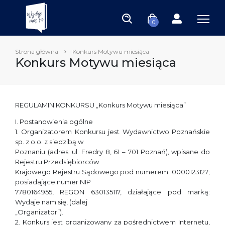
0
Strona główna
Konkurs Motywu miesiąca
Konkurs Motywu miesiąca
REGULAMIN KONKURSU „Konkurs Motywu miesiąca”
I. Postanowienia ogólne
1. Organizatorem Konkursu jest Wydawnictwo Poznańskie
sp. z o.o. z siedzibą w
Poznaniu (adres: ul. Fredry 8, 61 – 701 Poznań), wpisane do
Rejestru Przedsiębiorców
Krajowego Rejestru Sądowego pod numerem: 0000123127;
posiadające numer NIP
7780164955, REGON 630135117, działające pod marką:
Wydaje nam się, (dalej
„Organizator”).
2. Konkurs jest organizowany za pośrednictwem Internetu,