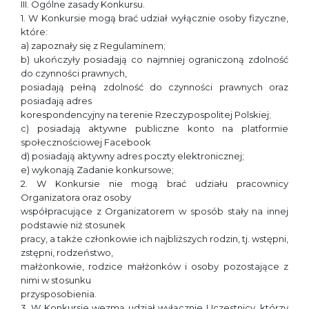
III. Ogólne zasady Konkursu.
1. W Konkursie mogą brać udział wyłącznie osoby fizyczne,
które:
a) zapoznały się z Regulaminem;
b) ukończyły posiadają co najmniej ograniczoną zdolność
do czynności prawnych,
posiadają pełną zdolność do czynności prawnych oraz
posiadają adres
korespondencyjny na terenie Rzeczypospolitej Polskiej;
c) posiadają aktywne publiczne konto na platformie
społecznościowej Facebook
d) posiadają aktywny adres poczty elektronicznej;
e) wykonają Zadanie konkursowe;
2. W Konkursie nie mogą brać udziału pracownicy
Organizatora oraz osoby
współpracujące z Organizatorem w sposób stały na innej
podstawie niż stosunek
pracy, a także członkowie ich najbliższych rodzin, tj. wstępni,
zstępni, rodzeństwo,
małżonkowie, rodzice małżonków i osoby pozostające z
nimi w stosunku
przysposobienia.
3. W Konkursie wezmą udział wyłącznie Uczestnicy, którzy