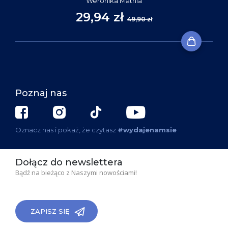
Weronika Mathia
29,94 zł
49,90 zł
Poznaj nas
Oznacz nas i pokaż, że czytasz
#wydajenamsie
Dołącz do newslettera
Bądź na bieżąco z Naszymi nowościami!
ZAPISZ SIĘ