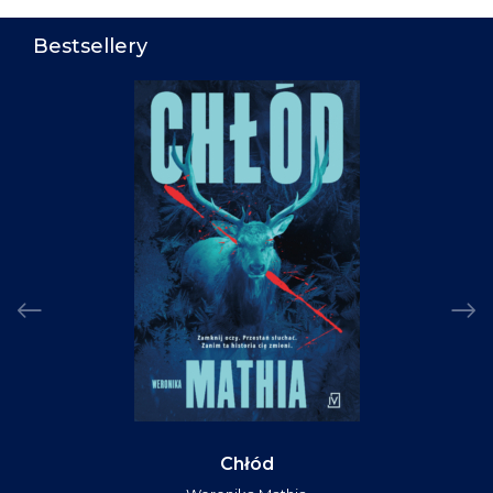
Bestsellery
Chłód