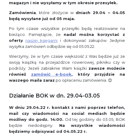
magazyn i nie wysyłamy w tym okresie przesyłek.
Zamówienia
, które złożycie w
dniach 29.04 – 04.05
będą wysyłane już od 05 maja.
Po tym czasie wszystkie przesyłki będą realizowane na
bieżąco. Pamiętajcie, że
nadal można korzystać z
oferty
naszej księgarni
i dokonywać zakupów. Jedynie
wysyłka zamówień odbędzie się od 05.05.22.
Wierzymy, że w tym czasie większość z Was będzie już ze
swoją książką na przejażdżce rowerowej, pikniku czy w
podróży. Jeżeli zabraknie Wam książki
zawsze możecie
również
zamówić e-book
, który przyjdzie na
waszego maila zaraz
po opłaceniu zamówienia. 😊
Działanie BOK w dn. 29.04-03.05
W dniu 29.04.22 r. kontakt z nami poprzez telefon,
mail czy wiadomości na social mediach będzie
możliwy do godz. 14:00.
Od tej godziny do 03.05, BOK
będzie niedostępny.
Na wszystkie wiadomości
będziemy odpisywać od 04.05.22 r.