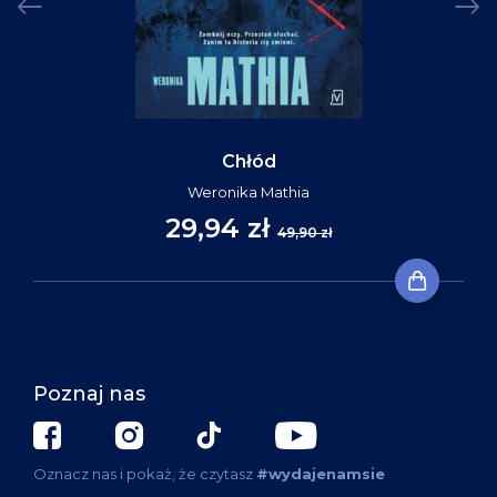
Chłód
Weronika Mathia
29,94 zł
49,90 zł
Poznaj nas
Oznacz nas i pokaż, że czytasz
#wydajenamsie