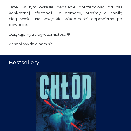
Jeżeli w tym okresie będziecie potrzebować od nas
konkretnej informacji lub pomocy, prosimy o chwilę
cierpliwości. Na wszystkie wiadomości odpowiemy po
powrocie.
Dziękujemy za wyrozumiałość 💙
Zespół Wydaje nam się
Bestsellery