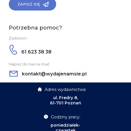
ZAPISZ SIĘ
Potrzebna pomoc?
Zadzwoń:
61 623 38 38
Napisz do nas na mail:
kontakt@wydajenamsie.pl
Adres wydawnictwa:
ul. Fredry 8,
61-701 Poznań
Godziny pracy:
poniedziałek-
czwartek