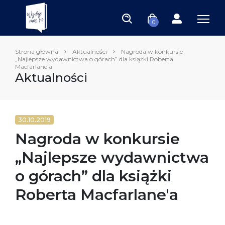
0
Strona główna
Aktualności
Nagroda w konkursie
„Najlepsze wydawnictwa o górach” dla książki Roberta
Macfarlane′a
Aktualności
30.10.2019
Nagroda w konkursie
„Najlepsze wydawnictwa
o górach” dla książki
Roberta Macfarlane′a