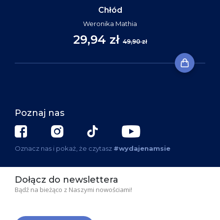
Chłód
Weronika Mathia
29,94 zł
49,90 zł
Poznaj nas
Oznacz nas i pokaż, że czytasz
#wydajenamsie
Dołącz do newslettera
Bądź na bieżąco z Naszymi nowościami!