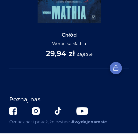
Chłód
Weronika Mathia
29,94 zł
49,90 zł
Poznaj nas
Oznacz nas i pokaż, że czytasz
#wydajenamsie