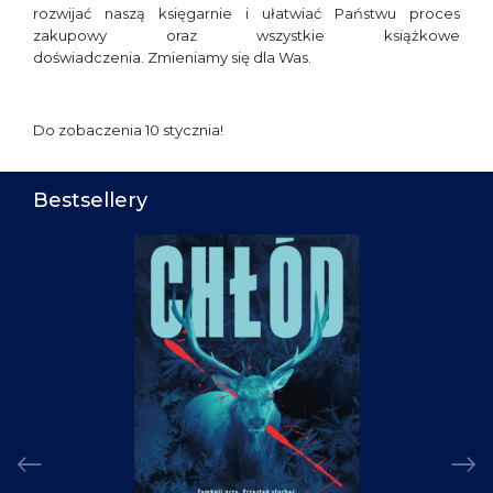
rozwijać naszą księgarnie i ułatwiać Państwu proces
zakupowy oraz wszystkie książkowe
doświadczenia.
Zmieniamy się dla Was.
Do zobaczenia 10 stycznia!
Bestsellery