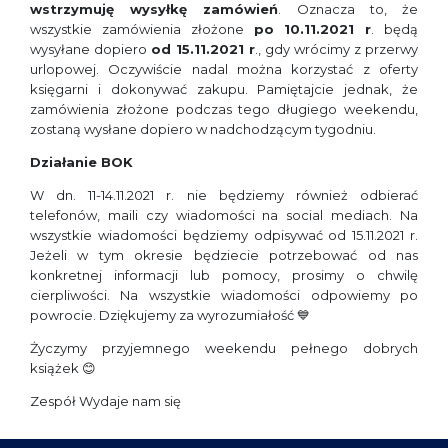
wstrzymuję wysyłkę zamówień
. Oznacza to, że
wszystkie zamówienia złożone
po 10.11.2021 r
. będą
wysyłane dopiero
od 15.11.2021 r
., gdy wrócimy z przerwy
urlopowej. Oczywiście nadal można korzystać z oferty
księgarni i dokonywać zakupu. Pamiętajcie jednak, że
zamówienia złożone podczas tego długiego weekendu,
zostaną wysłane dopiero w nadchodzącym tygodniu.
Działanie BOK
W dn. 11-14.11.2021 r. nie będziemy również odbierać
telefonów, maili czy wiadomości na social mediach. Na
wszystkie wiadomości będziemy odpisywać od 15.11.2021 r.
Jeżeli w tym okresie będziecie potrzebować od nas
konkretnej informacji lub pomocy, prosimy o chwilę
cierpliwości. Na wszystkie wiadomości odpowiemy po
powrocie. Dziękujemy za wyrozumiałość 💙
Życzymy przyjemnego weekendu pełnego dobrych
książek 😊
Zespół Wydaje nam się