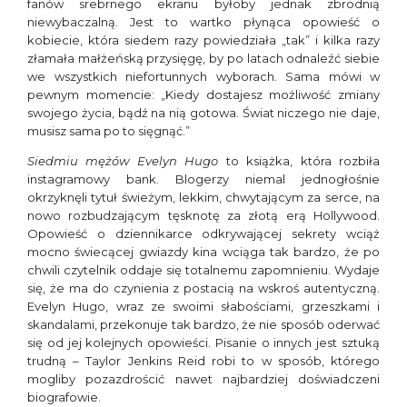
fanów srebrnego ekranu byłoby jednak zbrodnią
niewybaczalną. Jest to wartko płynąca opowieść o
kobiecie, która sie­dem razy powiedziała „tak” i kilka razy
złamała małżeńską przysięgę, by po latach odnaleźć siebie
we wszystkich niefortun­nych wyborach. Sama mówi w
pewnym momencie: „Kiedy dostajesz możliwość zmiany
swojego życia, bądź na nią gotowa. Świat niczego nie daje,
musisz sama po to sięgnąć.”
Siedmiu mężów Evelyn Hugo
to książka, która rozbiła
instagramowy bank. Bloge­rzy niemal jednogłośnie
okrzyknęli tytuł świeżym, lekkim, chwytającym za serce, na
nowo rozbudzającym tęsknotę za złotą erą Hollywood.
Opowieść o dziennikarce odkrywającej sekrety wciąż
mocno świe­cącej gwiazdy kina wciąga tak bardzo, że po
chwili czytelnik oddaje się totalnemu zapomnieniu. Wydaje
się, że ma do czy­nienia z postacią na wskroś autentyczną.
Evelyn Hugo, wraz ze swoimi słabościami, grzeszkami i
skandalami, przekonuje tak bardzo, że nie sposób oderwać
się od jej kolejnych opowieści. Pisanie o innych jest sztuką
trudną – Taylor Jenkins Reid robi to w sposób, którego
mogliby pozazdrościć nawet najbardziej doświadczeni
biografowie.