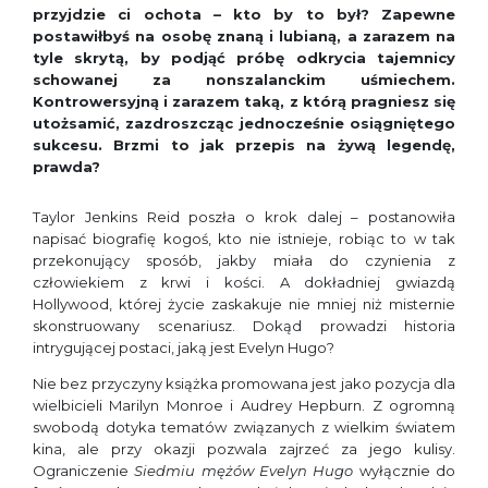
przyjdzie ci ochota – kto by to był? Zapewne
postawiłbyś na osobę znaną i lubianą, a za­razem na
tyle skrytą, by podjąć próbę odkrycia tajemnicy
schowanej za nonszalanckim uśmiechem.
Kontrowersyjną i zarazem taką, z którą pragniesz się
utożsamić, zazdroszcząc jednocześnie osiągniętego
sukcesu. Brzmi to jak przepis na żywą legendę,
prawda?
Taylor Jenkins Reid poszła o krok dalej – postanowiła
napisać bio­grafię kogoś, kto nie istnieje, robiąc to w tak
przekonujący sposób, jakby miała do czynienia z
człowiekiem z krwi i kości. A dokładniej gwiazdą
Hollywood, której życie zaskakuje nie mniej niż misternie
skonstruowany scenariusz. Dokąd pro­wadzi historia
intrygującej postaci, jaką jest Evelyn Hugo?
Nie bez przyczyny książka promowana jest jako pozycja dla
wielbicieli Marilyn Monroe i Audrey Hepburn. Z ogrom­ną
swobodą dotyka tematów związanych z wielkim światem
kina, ale przy okazji pozwala zajrzeć za jego kulisy.
Ogranicze­nie
Siedmiu mężów Evelyn Hugo
wyłącznie do