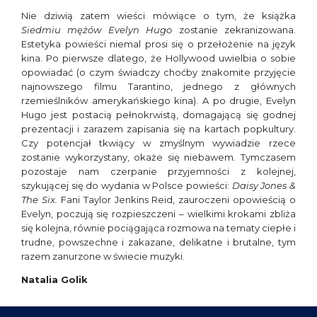
Nie dziwią zatem wieści mówiące o tym, że książka
Siedmiu mężów Evelyn Hugo
zostanie zekranizowana.
Estetyka powieści niemal prosi się o przełożenie na język
kina. Po pierwsze dlatego, że Hollywood uwielbia o sobie
opowiadać (o czym świadczy choćby znakomite przy­jęcie
najnowszego filmu Tarantino, jednego z głównych
rzemieślników amerykańskie­go kina). A po drugie, Evelyn
Hugo jest postacią pełnokrwistą, domagającą się godnej
prezentacji i zarazem zapisania się na kartach popkultury.
Czy potencjał tkwiący w zmyślnym wywiadzie rzece
zostanie wykorzystany, okaże się nieba­wem. Tymczasem
pozostaje nam czerpanie przyjemności z kolejnej,
szykującej się do wydania w Polsce powieści:
Daisy Jones &
The Six.
Fani Taylor Jenkins Reid, zauro­czeni opowieścią o
Evelyn, poczują się rozpieszczeni – wielkimi krokami zbliża
się kolejna, równie pociągająca rozmowa na tematy ciepłe i
trudne, powszechne i zakazane, delikatne i brutalne, tym
razem zanurzone w świecie muzyki.
Natalia Golik