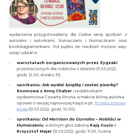
wydarzenia przygotowaliśmy dla Ciebie serię spotkań: z
autorami i autorkami, tłumaczami i tłumaczkami oraz
bookstagramerkami. Od piątku do niedzieli możesz więc
wziąć udział w:
warsztatach zorganizowanych przez Zygzaki
przeznaczonych dla rodziców z dziećmi (11.03.2022,
godz. 12.00, stoisko 31);
spotkaniu:
Jak wydać książkę i zostać pisarką?
Rozmowa z Anną Chaber
i redaktorkami
wydawnictwa Czwarta Strona, w trakcie której autorka
opowie o swojej najnowszej książce pt.
To tylko zimowy
blues
(12.03.2022, godz. 10.00);
spotkaniu:
Od Morrison do Gurnaha
–
Nobliści w
tłumaczeniu
, w którym głos zabiorą
Kają Gucio i
Krzysztof Majer
(12.03.2022, godz. 11.00, Scena