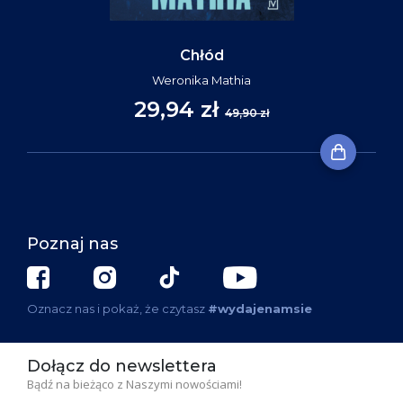
Chłód
Weronika Mathia
29,94 zł
49,90 zł
Poznaj nas
Oznacz nas i pokaż, że czytasz
#wydajenamsie
Dołącz do newslettera
Bądź na bieżąco z Naszymi nowościami!