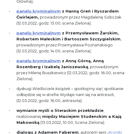
Główna),
panelu kryminalnym
z Hanną Greń i Ryszardem
Ćwirlejem,
prowadzonym przez Magdalenę Sobczak
(12.03.2022, godz. 13.00, scena Zielona);
panelu kryminalnym
z Przemysławem Żarskim,
Robertem Małeckim i Bartoszem Szczygielskim
,
prowadzonym przez Przemysława Poznańskiego
(12.03.2022, godz. 14.00, scena Zielona);
panelu kryminalnym
z Anną Górną, Anną
Rozenberg i Izabelą Janiszewską
, prowadzonym
przez Milenę Buszkiewicz (12.03.2022, godz. 16.00, scena
Zielona);
dyskusji
Wielbiciele książek – spotkajmy się!
, spotkanie
odbędzie się w strefie Wydaje nam się na antresoli,
(12.03.2022, godz. 16.00, antresola);
wymianie myśli o literackim przekładzie
,
realizowanej
między Maciejem Studenckim a Kają
Makowską
(13.03.2022, 10.00, Scena Zielona);
dialogu z Adamem Faberem
, autorem serii „
Kroniki