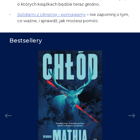
o których książkach będzie teraz głośno,
Solidarni z Ukrainą – pomagamy
– nie zapomnij o tym,
co ważne, i sprawdź, jak możesz pomóc.
Bestsellery