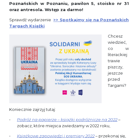
Poznańskich w Poznaniu, pawilon 5, stoisko nr 31
oraz antresola. Wstęp za darmo!
Sprawdź wydarzenie
>> Spotkajmy się na Poznańskich
Targach Książki
Chcesz
wiedzieć,
co w
literackiej
trawie
piszczy,
jeszcze
przed
Targami?
Koniecznie zajrzyj tutaj:
Podróż na papierze – książki podróżnicze na 2022
–
zobacz, które miejsca zwiedzamy w 2022 roku,
Książkowe zapowiedzi i premiery 2022
– przekonaj się,