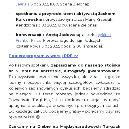
Jaaru
” (13.03.2022, 11.00, Scena Zielona);
spotkaniu z przyrodnikiem i aktywistą Jackiem
Karczewskim
, prowadzonym przez Marię Krześlak-
Kendziorę (13.03.2022, 12.00, scena Zielona);
konwersacji z Anetą Jadowską
, autorką
cyklu o
Franku i Fince
, kierowanego do najmłodszych
czytelników (13.03.2022, godz. 12.00, antresola).
Pobierz program w wersji PDF >>
Po każdym spotkaniu
zapraszamy do naszego stoiska
nr 31 oraz na antresolę, autografy gwarantowane.
To oczywiście jeszcze nie wszystko, ale z racji tego, że
lubimy niespodzianki, więcej szczegółów, zwłaszcza o
kolejnych zaplanowanych dyskusjach, będziemy zdradzać
na bieżąco. Już teraz możemy jednak powiedzieć, że
Poznańskie Targi Książki to doskonała okazja, by nabyć
upragnione publikacje w świetnych promocyjnych cenach.
Do każdego zakupu dodajemy gratisy – polecamy trzymać
rękę na pulsie. 😊
Czekamy na Ciebie na Międzynarodowych Targach