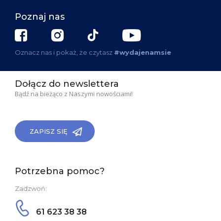
Poznaj nas
Oznacz nas i pokaż, że czytasz
#wydajenamsie
Dołącz do newslettera
Bądź na bieżąco z Naszymi nowościami!
ZAPISZ SIĘ
Potrzebna pomoc?
Zadzwoń:
61 623 38 38