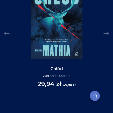
Chłód
Weronika Mathia
29,94 zł
49,90 zł