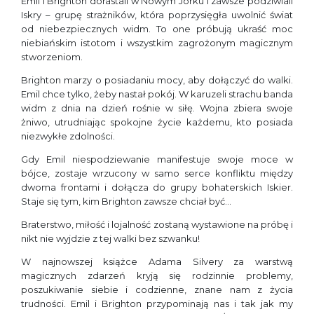
Emil i Brighton dorastali w Nowym Jorku i zawsze podziwiali
Iskry – grupę strażników, która poprzysięgła uwolnić świat
od niebezpiecznych widm. To one próbują ukraść moc
niebiańskim istotom i wszystkim zagrożonym magicznym
stworzeniom.
Brighton marzy o posiadaniu mocy, aby dołączyć do walki.
Emil chce tylko, żeby nastał pokój. W karuzeli strachu banda
widm z dnia na dzień rośnie w siłę. Wojna zbiera swoje
żniwo, utrudniając spokojne życie każdemu, kto posiada
niezwykłe zdolności.
Gdy Emil niespodziewanie manifestuje swoje moce w
bójce, zostaje wrzucony w samo serce konfliktu między
dwoma frontami i dołącza do grupy bohaterskich Iskier.
Staje się tym, kim Brighton zawsze chciał być…
Braterstwo, miłość i lojalność zostaną wystawione na próbę i
nikt nie wyjdzie z tej walki bez szwanku!
W najnowszej książce Adama Silvery za warstwą
magicznych zdarzeń kryją się rodzinnie problemy,
poszukiwanie siebie i codzienne, znane nam z życia
trudności. Emil i Brighton przypominają nas i tak jak my