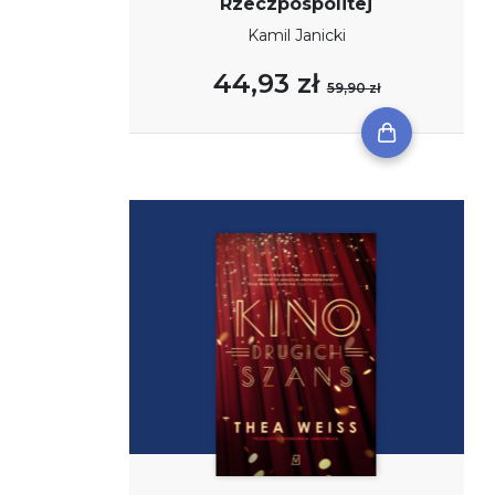
Rzeczpospolitej
Kamil Janicki
44,93 zł
59,90 zł