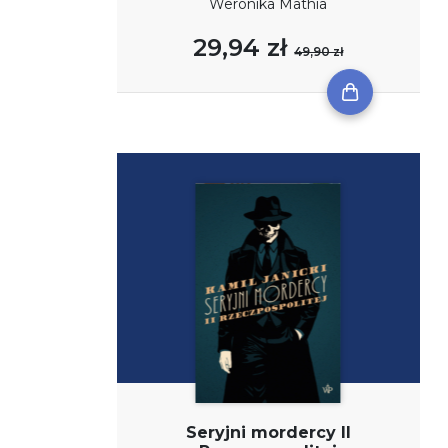
Weronika Mathia
29,94 zł
49,90 zł
Seryjni mordercy II