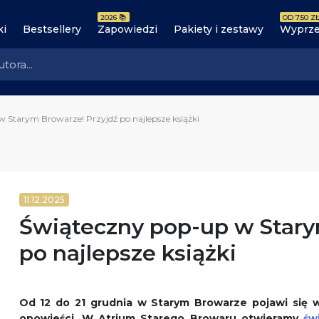
2026 📚
OD 7.50 ZŁ
ki
Bestsellery
Zapowiedzi
Pakiety i zestawy
Wyprze
 Starym Browarze! Przyjdź po najlepsze książki
11.12.2025
Świąteczny pop-up w Stary
po najlepsze książki
Od 12 do 21 grudnia w Starym Browarze pojawi się 
opowieści. W Atrium Starego Browaru otwieramy
św