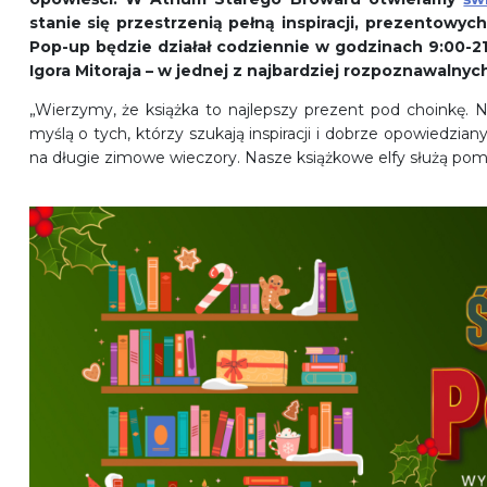
stanie się przestrzenią pełną inspiracji, prezentowyc
Pop-up będzie działał codziennie w godzinach 9:00-21
Igora Mitoraja – w jednej z najbardziej rozpoznawalny
„Wierzymy, że książka to najlepszy prezent pod choinkę. 
myślą o tych, którzy szukają inspiracji i dobrze opowiedziany
na długie zimowe wieczory. Nasze książkowe elfy służą po