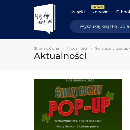
-40% 💙
Książki
Nowości
E-boo
Strona główna
Aktualności
Świąteczny pop-up w
Aktualności