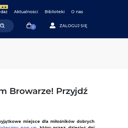
 🔥🔥
daż
Aktualności
Biblioteki
O nas
ZALOGUJ SIĘ
0
m Browarze! Przyjdź
wyjątkowe miejsce dla miłośników dobrych
iąteczny pop-up,
który przez dziesięć dni