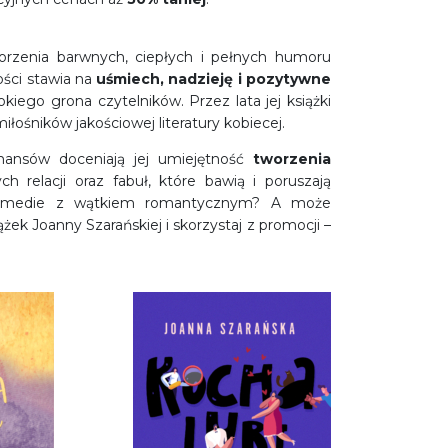
worzenia barwnych, ciepłych i pełnych humoru
ości stawia na
uśmiech, nadzieję i pozytywne
rokiego grona czytelników. Przez lata jej książki
łośników jakościowej literatury kobiecej.
mansów doceniają jej umiejętność
tworzenia
ych relacji oraz fabuł, które bawią i poruszają
Komedie z wątkiem romantycznym? A może
żek Joanny Szarańskiej i skorzystaj z promocji –