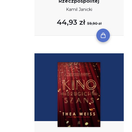
Rzeczpospolitej
Kamil Janicki
44,93 zł
59,90 zł