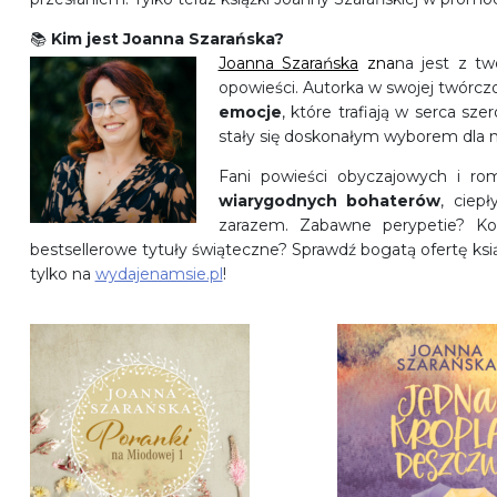
📚
Kim jest Joanna Szarańska?
Joanna Szarańska
zna
na jest z t
opowieści. Autorka w swojej twórcz
emocje
, które trafiają w serca sze
stały się doskonałym wyborem dla mi
Fani powieści obyczajowych i ro
wiarygodnych bohaterów
, ciepł
zarazem. Zabawne perypetie? 
bestsellerowe tytuły świąteczne? Sprawdź bogatą ofertę ksią
tylko na
wydajenamsie.pl
!