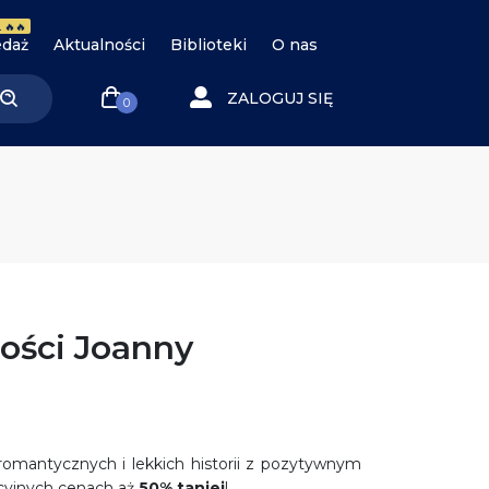
 🔥🔥
daż
Aktualności
Biblioteki
O nas
ZALOGUJ SIĘ
0
ości Joanny
romantycznych i lekkich historii z pozytywnym
ocyjnych cenach aż
50% taniej
!