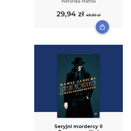
Weronika Mathia
29,94 zł
49,90 zł
Seryjni mordercy II