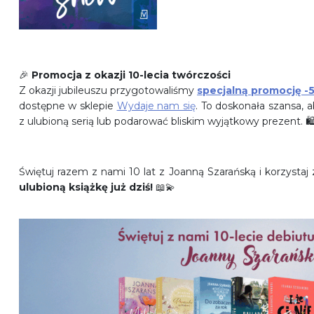
🎉
Promocja z okazji 10-lecia twórczości
Z okazji jubileuszu przygotowaliśmy
specjalną promocję -5
dostępne w sklepie
Wydaje nam się
. To doskonała szansa, 
z ulubioną serią lub podarować bliskim wyjątkowy prezent. 🛍
Świętuj razem z nami 10 lat z Joanną Szarańską i korzysta
ulubioną książkę już dziś!
📖💫