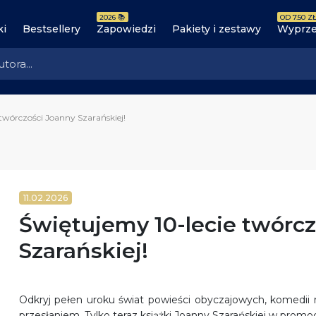
2026 📚
OD 7.50 ZŁ
ki
Bestsellery
Zapowiedzi
Pakiety i zestawy
Wyprze
twórczości Joanny Szarańskiej!
11.02.2026
Świętujemy 10-lecie twórcz
Szarańskiej!
Odkryj pełen uroku świat powieści obyczajowych, komedii 
przesłaniem. Tylko teraz książki Joanny Szarańskiej w prom