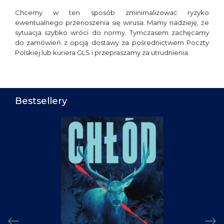
Chcemy w ten sposób zminimalizować ryzyko
ewentualnego przenoszenia się wirusa. Mamy nadzieję, że
sytuacja szybko wróci do normy. Tymczasem zachęcamy
do zamówień z opcją dostawy za pośrednictwem Poczty
Polskiej lub kuriera GLS i przepraszamy za utrudnienia.
Bestsellery