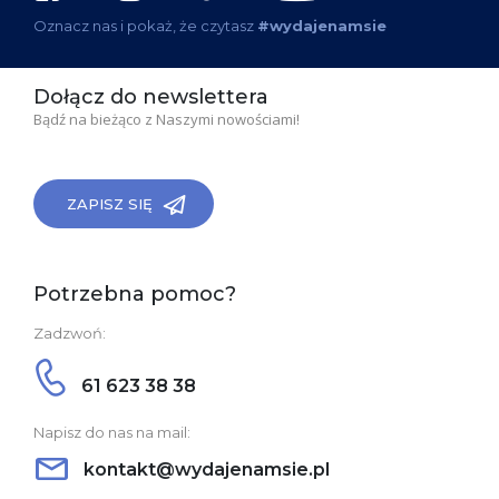
Oznacz nas i pokaż, że czytasz
#wydajenamsie
Dołącz do newslettera
Bądź na bieżąco z Naszymi nowościami!
ZAPISZ SIĘ
Potrzebna pomoc?
Zadzwoń:
61 623 38 38
Napisz do nas na mail:
kontakt@wydajenamsie.pl