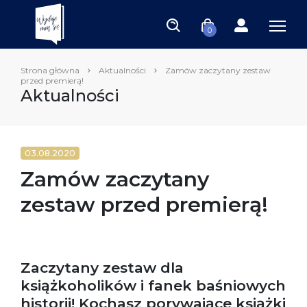
0
Strona główna
Aktualności
Zamów zaczytany zestaw
przed premierą!
Aktualności
03.08.2020
Zamów zaczytany
zestaw przed premierą!
Zaczytany zestaw dla
książkoholików i fanek baśniowych
historii! Kochasz porywające książki