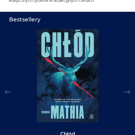
klasycznych tytułów w atrakcyjnych cenach.
Bestsellery
Chłód