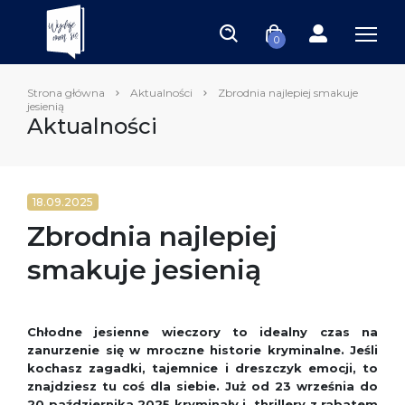
0
Strona główna
Aktualności
Zbrodnia najlepiej smakuje
jesienią
Aktualności
18.09.2025
Zbrodnia najlepiej
smakuje jesienią
Chłodne jesienne wieczory to idealny czas na
zanurzenie się w mroczne historie kryminalne. Jeśli
kochasz zagadki, tajemnice i dreszczyk emocji, to
znajdziesz tu coś dla siebie. Już od 23 września do
20 października 2025 kryminały i thrillery z rabatem