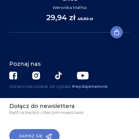
Weronika Mathia
29,94 zł
49,90 zł
Poznaj nas
Oznacz nas i pokaż, że czytasz
#wydajenamsie
Dołącz do newslettera
Bądź na bieżąco z Naszymi nowościami!
ZAPISZ SIĘ