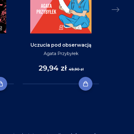
Uczucia pod obserwacją
Niebo w ko
Agata Przybyłek
29,94 zł
35
49,90 zł