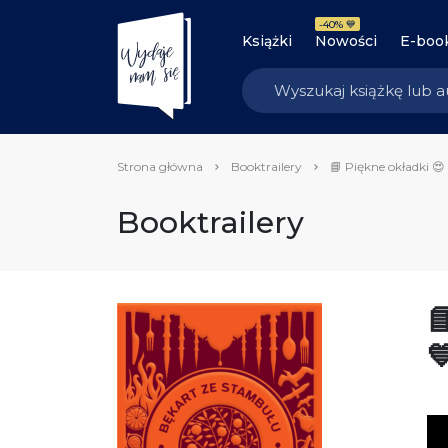
-40% 💙
Książki
Nowości
E-boo
Strona główna
Booktrailery
📘 Piękne okładki 😍
Booktrailery

