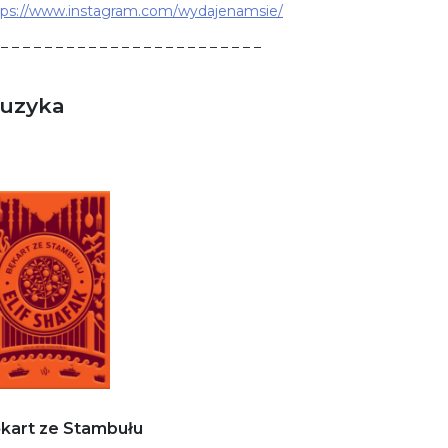
tps://www.instagram.com/wydajenamsie/
 – – – – – – – – – – – – – – – – – – – – – – – –
uzyka
kart ze Stambułu