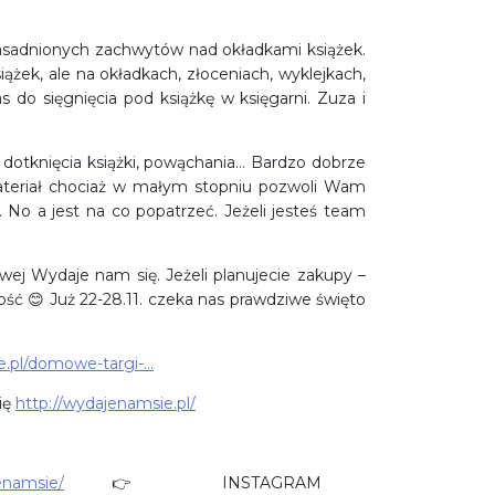
uzasadnionych zachwytów nad okładkami książek.
ążek, ale na okładkach, złoceniach, wyklejkach,
s do sięgnięcia pod książkę w księgarni. Zuza i
 dotknięcia książki, powąchania… Bardzo dobrze
teriał chociaż w małym stopniu pozwoli Wam
. No a jest na co popatrzeć. Jeżeli jesteś team
owej Wydaje nam się. Jeżeli planujecie zakupy –
ć 😊 Już 22-28.11. czeka nas prawdziwe święto
e.pl/domowe-targi-…
ię
http://wydajenamsie.pl/
enamsie/
👉 INSTAGRAM