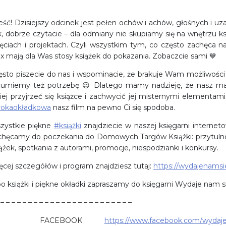
eść! Dzisiejszy odcinek jest pełen ochów i achów, głośnych i 
k, dobrze czytacie – dla odmiany nie skupiamy się na wnętrzu ksi
jęciach i projektach. Czyli wszystkim tym, co często zachęca na
ex mają dla Was stosy książek do pokazania. Zobaczcie sami 💙
ęsto piszecie do nas i wspominacie, że brakuje Wam możliwości
zumiemy też potrzebę 😉 Dlatego mamy nadzieję, że nasz ma
piej przyjrzeć się książce i zachwycić jej misternymi elementami
rokaokładkowa
nasz film na pewno Ci się spodoba.
zystkie piękne
#książki
znajdziecie w naszej księgarni internet
chęcamy do poczekania do Domowych Targów Książki: przytulnoś
ążek, spotkania z autorami, promocje, niespodzianki i konkursy.
ęcej szczegółów i program znajdziesz tutaj:
https://wydajenamsi
po książki i piękne okładki zapraszamy do księgarni Wydaje nam s
 – – – – – – – – – – – – – – – – – – – – – – – –
 FACEBOOK
https://www.facebook.com/wydaj