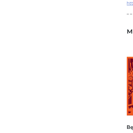
ht
– –
M
Bę