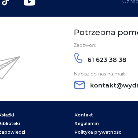
Oznacz
Potrzebna pom
Zadzwoń:
61 623 38 38
Napisz do nas na mail:
kontakt@wyda
Książki
Kontakt
Biblioteki
Regulamin
Zapowiedzi
Polityka prywatności