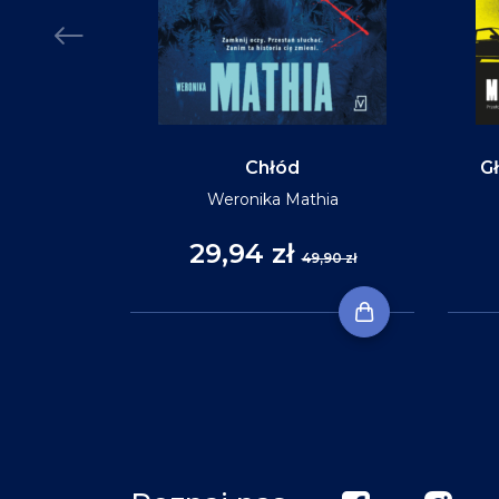
Chłód
Gł
Weronika Mathia
29,94 zł
,90 zł
49,90 zł