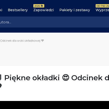
2026 📚
OD 7.50 ZŁ
ki
Bestsellery
Zapowiedzi
Pakiety i zestawy
Wyprze
 Odcinek dla sroki okładkowej 💙
 Piękne okładki 😍 Odcinek d
