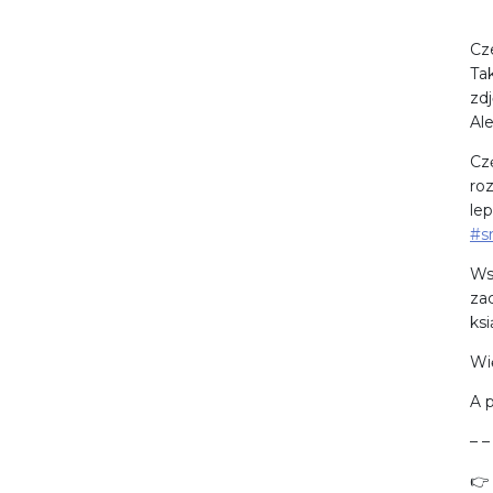
Cz
Ta
zd
Al
Cz
ro
le
#s
Ws
za
ksi
Wi
A 
– –
