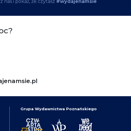
 nas i pokaż, że czytasz
#wydajenamsie
oc?
jenamsie.pl
Grupa Wydawnictwa Poznańskiego