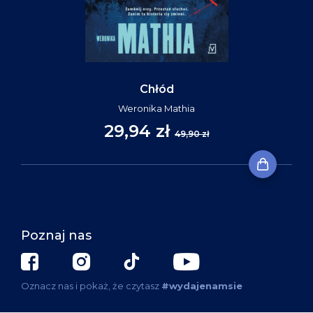
Chłód
Weronika Mathia
29,94 zł
49,90 zł
Poznaj nas
Oznacz nas i pokaż, że czytasz
#wydajenamsie