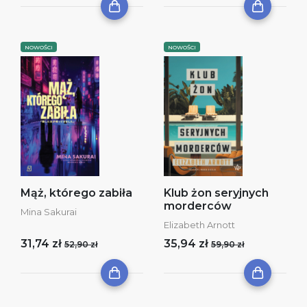
NOWOŚCI
NOWOŚCI
Mąż, którego zabiła
Klub żon seryjnych
morderców
Mina Sakurai
Elizabeth Arnott
31,74 zł
35,94 zł
52,90 zł
59,90 zł