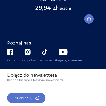
Weronika Mathia
29,94 zł
49,90 zł
Poznaj nas
Oznacz nas i pokaż, że czytasz
#wydajenamsie
Dołącz do newslettera
Bądź na bieżąco z Naszymi nowościami!
ZAPISZ SIĘ