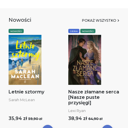
Nowości
POKAŻ WSZYSTKO
NOWOŚCI
SERIA
NOWOŚCI
Letnie sztormy
Nasze złamane serca
[Nasze puste
Sarah McLean
przysięgi]
Lexi Ryan
35,94 zł
38,94 zł
59,90 zł
64,90 zł