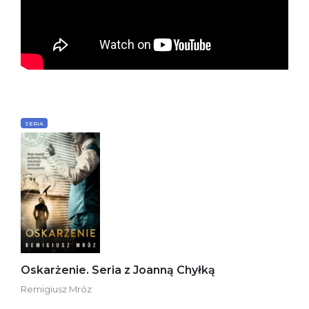
SERIA
Oskarżenie. Seria z Joanną Chyłką
Remigiusz Mróz