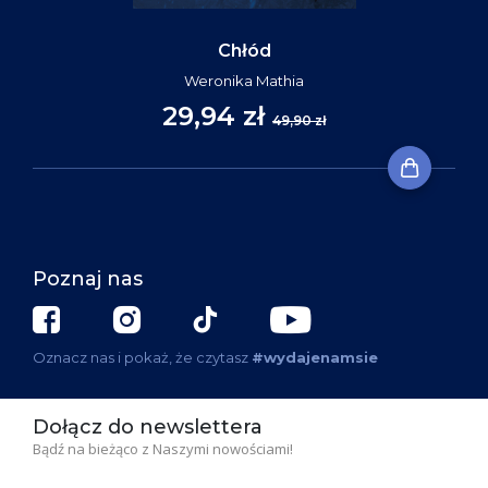
Chłód
Weronika Mathia
29,94 zł
49,90 zł
Poznaj nas
Oznacz nas i pokaż, że czytasz
#wydajenamsie
Dołącz do newslettera
Bądź na bieżąco z Naszymi nowościami!