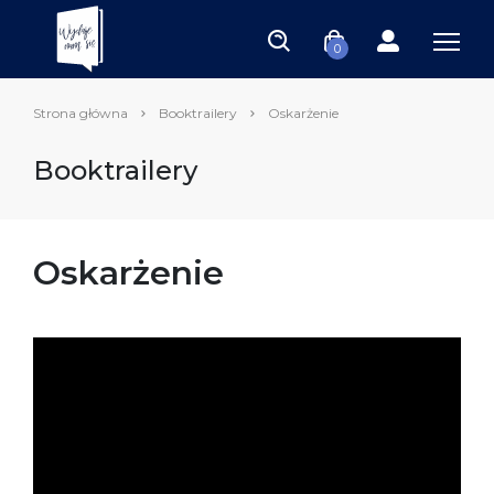
0
Strona główna
Booktrailery
Oskarżenie
Booktrailery
Oskarżenie