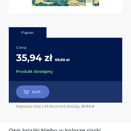
Papier
Cena:
35,94 zł
59,90 zł
Produkt dostępny
KUP
Najniższa cena z 30 dni przed obniżką:
35.94 zł
Opis książki Niebo w kolorze siarki