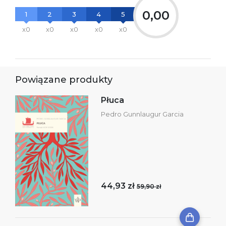
0,00
1
2
3
4
5
x0
x0
x0
x0
x0
Powiązane produkty
Płuca
Pedro Gunnlaugur Garcia
44,93 zł
59,90 zł