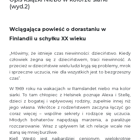
(wyd.2)
Wciągająca powieść o dorastaniu w
Finlandii u schyłku XX wieku
„Mówimy, że istnieje czas niewinności: dzieciństwo. Kiedy
człowiek żegna się z dzieciństwem, traci niewinność. A
przecież w dzieciństwie wielu ludzi kryją się problemy, mrok
i sprzeczne uczucia, nie dla wszystkich jest to bezgrzeszny
czas”.
W 1969 roku na wakacjach w Ramslandet niebo ma kolor
siarki. To tam chłopiec z Helsinek poznaje Alexa i Stellę,
dzieci z bogatej i wpływowej rodziny, zupełnie innej niż
jego własna. Wkrótce z rodzeństwem zaczyna łączyć go
coraz więcej – wspólne sekrety i rodzące się uczucia.
Młodych bohaterów napędzają marzenia, a paraliżuje
rozczarowanie. Wraz z upływem lat ich relacje wcale nie
staną się mniej burzliwe.
Kjell Westö jest najbardziej cenionym, wielokrotnie