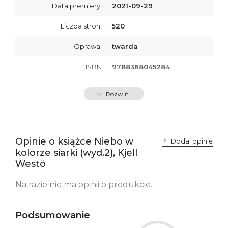
Data premiery:
2021-09-29
Liczba stron:
520
Oprawa:
twarda
ISBN
9788368045284
SKU:
K800664
Rozwiń
Producent / Osoby
Wydawnictwo Poznańskie
odpowiedzialne za
Sp. z o.o.
zgodność produktu z
ul. Fredry 8
przepisami:
61-701 Poznań
Opinie o książce Niebo w
Polska
Dodaj opinię
kontakt@wydajenamsie.pl
kolorze siarki (wyd.2), Kjell
+48 61 623 38 38
Westö
Ostrzeżenia oraz
Załącznik PDF
Na razie nie ma opinii o produkcie.
informacje dotyczące
bezpieczeństwa:
Podsumowanie