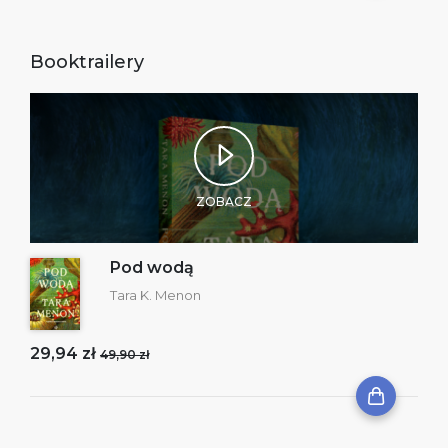
Booktrailery
ZOBACZ
Pod wodą
Tara K. Menon
29,94 zł
49,90 zł