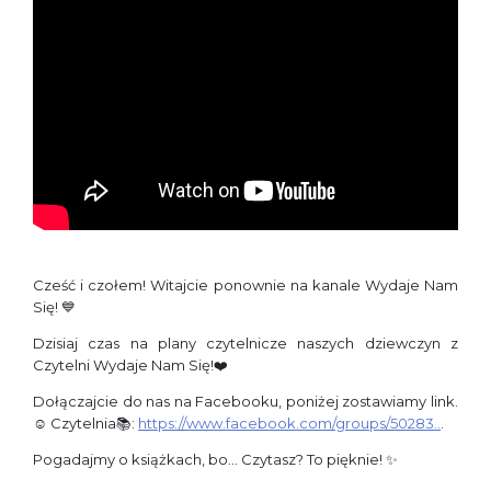
Cześć i czołem! Witajcie ponownie na kanale Wydaje Nam
Się! 💙
Dzisiaj czas na plany czytelnicze naszych dziewczyn z
Czytelni Wydaje Nam Się!❤️
Dołączajcie do nas na Facebooku, poniżej zostawiamy link.
☺️ Czytelnia📚:
https://www.facebook.com/groups/50283..
.
Pogadajmy o książkach, bo… Czytasz? To pięknie! ✨