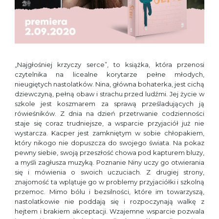
„Najgłośniej krzyczy serce”, to książka, która przenosi
czytelnika na licealne korytarze pełne młodych,
nieugiętych nastolatków. Nina, główna bohaterka, jest cichą
dziewczyną, pełną obaw i strachu przed ludźmi. Jej życie w
szkole jest koszmarem za sprawą prześladujących ją
rówieśników. Z dnia na dzień przetrwanie codzienności
staje się coraz trudniejsze, a wsparcie przyjaciół już nie
wystarcza. Kacper jest zamkniętym w sobie chłopakiem,
który nikogo nie dopuszcza do swojego świata. Na pokaz
pewny siebie, swoją przeszłość chowa pod kapturem bluzy,
a myśli zagłusza muzyką. Poznanie Niny uczy go otwierania
się i mówienia o swoich uczuciach. Z drugiej strony,
znajomość ta wplątuje go w problemy przyjaciółki i szkolną
przemoc. Mimo bólu i bezsilności, które im towarzyszą,
nastolatkowie nie poddają się i rozpoczynają walkę z
hejtem i brakiem akceptacji. Wzajemne wsparcie pozwala