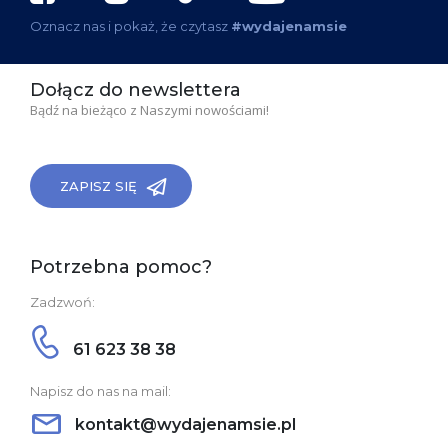
Oznacz nas i pokaż, że czytasz
#wydajenamsie
Dołącz do newslettera
Bądź na bieżąco z Naszymi nowościami!
ZAPISZ SIĘ
Potrzebna pomoc?
Zadzwoń:
61 623 38 38
Napisz do nas na mail:
kontakt@wydajenamsie.pl