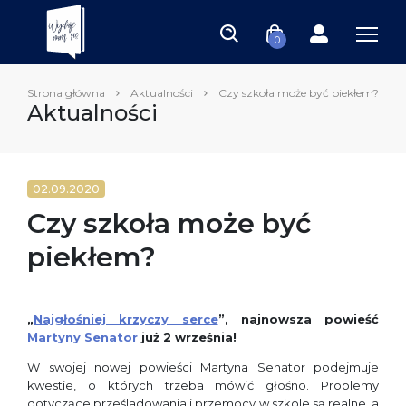
0
Strona główna
Aktualności
Czy szkoła może być piekłem?
Aktualności
02.09.2020
Czy szkoła może być
piekłem?
„
Najgłośniej krzyczy serce
”, najnowsza powieść
Martyny Senator
już 2 września!
W swojej nowej powieści Martyna Senator podejmuje
kwestie, o których trzeba mówić głośno. Problemy
dotyczące prześladowania i przemocy w szkole są realne, a