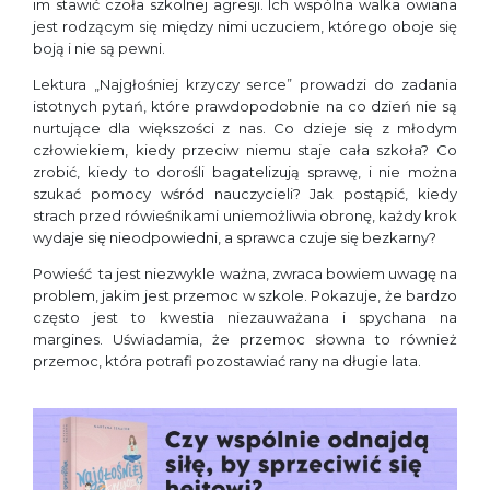
im stawić czoła szkolnej agresji. Ich wspólna walka owiana
jest rodzącym się między nimi uczuciem, którego oboje się
boją i nie są pewni.
Lektura „Najgłośniej krzyczy serce” prowadzi do zadania
istotnych pytań, które prawdopodobnie na co dzień nie są
nurtujące dla większości z nas. Co dzieje się z młodym
człowiekiem, kiedy przeciw niemu staje cała szkoła? Co
zrobić, kiedy to dorośli bagatelizują sprawę, i nie można
szukać pomocy wśród nauczycieli? Jak postąpić, kiedy
strach przed rówieśnikami uniemożliwia obronę, każdy krok
wydaje się nieodpowiedni, a sprawca czuje się bezkarny?
Powieść ta jest niezwykle ważna, zwraca bowiem uwagę na
problem, jakim jest przemoc w szkole. Pokazuje, że bardzo
często jest to kwestia niezauważana i spychana na
margines. Uświadamia, że przemoc słowna to również
przemoc, która potrafi pozostawiać rany na długie lata.