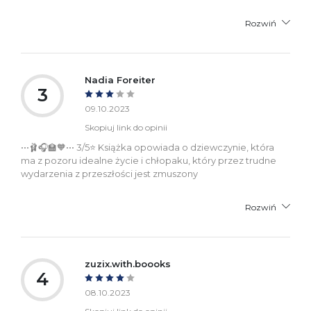
Rozwiń
Nadia Foreiter
3
09.10.2023
Skopiuj link do opinii
•••🩰🎧🏫🧡••• 3/5⭐️ Książka opowiada o dziewczynie, która
ma z pozoru idealne życie i chłopaku, który przez trudne
wydarzenia z przeszłości jest zmuszony
Rozwiń
zuzix.with.boooks
4
08.10.2023