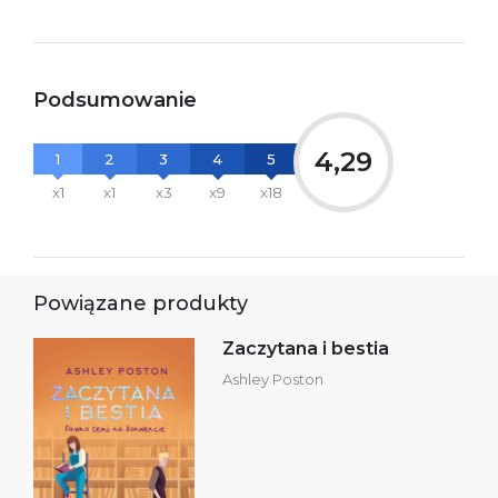
Podsumowanie
4,29
1
2
3
4
5
x1
x1
x3
x9
x18
Powiązane produkty
Zaczytana i bestia
Ashley Poston