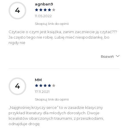
agnban9
4
11.05.2022
Skopiuj link do opinii
Czytacie o czym jest książka, zanim zaczniecie ją czytać???
Ja często tego nie robię. Lubię mieć niespodziankę, bo
nigdy nie
Rozwiń
MM
4
17.11.2021
Skopiuj link do opinii
„Najgłośniej krzyczy serce” to w zasadzie klasyczny
przykład literatury dla młodych dorosłych. Dwoje
licealistów obarczonych traumami, z przeszkodami,
odnajduje drogę