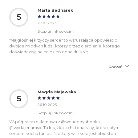
Marta Bednarek
5
27.10.2023
Skopiuj link do opinii
"Najgłośniej krzyczy serce" to wzruszająca opowieść o
dwójce młodych ludzi, którzy przez cierpienie, którego
doświadczają na co dzień odnajdują się.
Rozwiń
Magda Majewska
5
26.10.2023
Skopiuj link do opinii
Współpraca reklamowa z @weneedyabooks
@wydajenamsie Ta książka to historia Niny, która całym
sercem kocha taniec. Niestety w szkole jest obiektem