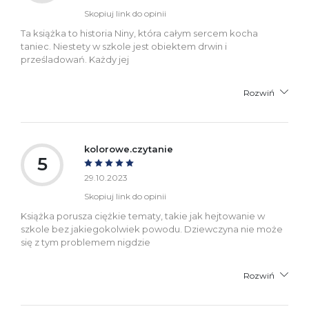
Skopiuj link do opinii
Ta książka to historia Niny, która całym sercem kocha
taniec. Niestety w szkole jest obiektem drwin i
prześladowań. Każdy jej
Rozwiń
kolorowe.czytanie
5
29.10.2023
Skopiuj link do opinii
Książka porusza ciężkie tematy, takie jak hejtowanie w
szkole bez jakiegokolwiek powodu. Dziewczyna nie może
się z tym problemem nigdzie
Rozwiń