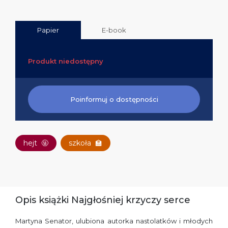
Papier
E-book
Produkt niedostępny
Poinformuj o dostępności
hejt
🤬
szkoła
🏫
Opis książki Najgłośniej krzyczy serce
Martyna Senator, ulubiona autorka nastolatków i młodych