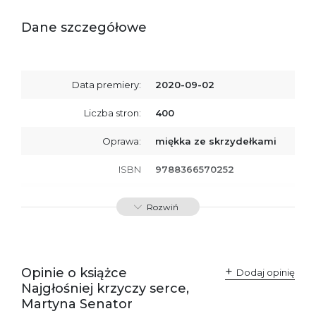
Dane szczegółowe
Data premiery:
2020-09-02
Liczba stron:
400
Oprawa:
miękka ze skrzydełkami
ISBN
9788366570252
SKU:
K734357
Rozwiń
Producent / Osoby
Wydawnictwo Poznańskie
odpowiedzialne za
Sp. z o.o.
zgodność produktu z
ul. Fredry 8
przepisami:
61-701 Poznań
Opinie o książce
Polska
Dodaj opinię
kontakt@wydajenamsie.pl
Najgłośniej krzyczy serce,
+48 61 623 38 38
Martyna Senator