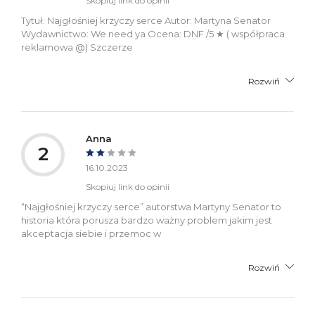
Skopiuj link do opinii
Tytuł: Najgłośniej krzyczy serce Autor: Martyna Senator
Wydawnictwo: We need ya Ocena: DNF /5 ★ ( współpraca
reklamowa @) Szczerze
Rozwiń
Anna
2
16.10.2023
Skopiuj link do opinii
“Najgłośniej krzyczy serce” autorstwa Martyny Senator to
historia która porusza bardzo ważny problem jakim jest
akceptacja siebie i przemoc w
Rozwiń