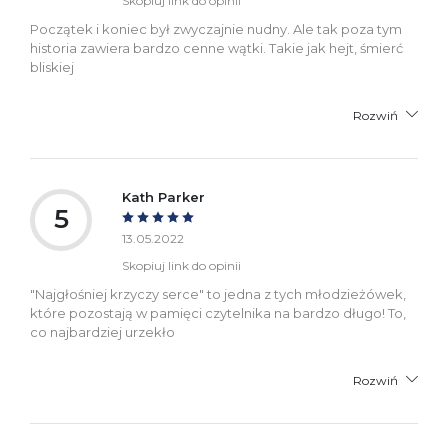
Skopiuj link do opinii
Początek i koniec był zwyczajnie nudny. Ale tak poza tym
historia zawiera bardzo cenne wątki. Takie jak hejt, śmierć
bliskiej
Rozwiń
Kath Parker
5
13.05.2022
Skopiuj link do opinii
"Najgłośniej krzyczy serce" to jedna z tych młodzieżówek,
które pozostają w pamięci czytelnika na bardzo długo! To,
co najbardziej urzekło
Rozwiń