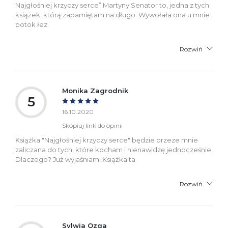
Najgłośniej krzyczy serce” Martyny Senator to, jedna z tych
książek, którą zapamiętam na długo. Wywołała ona u mnie
potok łez.
Rozwiń
Monika Zagrodnik
5
16.10.2020
Skopiuj link do opinii
Książka "Najgłośniej krzyczy serce" będzie przeze mnie
zaliczana do tych, które kocham i nienawidzę jednocześnie.
Dlaczego? Już wyjaśniam. Książka ta
Rozwiń
Sylwia Ozga