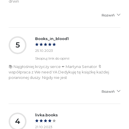
drwin
Rozwiń
Books_in_blood1
5
25.10.2023
Skopiuj link do opinii
📚 Najgłośniej krzyczy serce ✒ Martyna Senator 🔖
współpraca z We need YA Dedykuję tę książkę każdej
poranionej duszy. Nigdy nie jest
Rozwiń
livka.books
4
21.10.2023