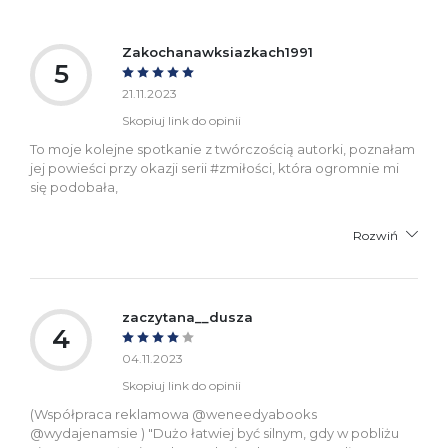
Ostrzeżenia oraz
Załącznik PDF
informacje dotyczące
bezpieczeństwa:
Zakochanawksiazkach1991
5
21.11.2023
Skopiuj link do opinii
To moje kolejne spotkanie z twórczością autorki, poznałam
jej powieści przy okazji serii #zmiłości, która ogromnie mi
się podobała,
Rozwiń
zaczytana__dusza
4
04.11.2023
Skopiuj link do opinii
(Współpraca reklamowa @weneedyabooks
@wydajenamsie ) "Dużo łatwiej być silnym, gdy w pobliżu