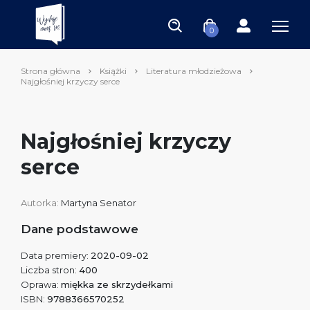
0
Strona główna
Książki
Literatura młodzieżowa
Najgłośniej krzyczy serce
Najgłośniej krzyczy
serce
Autorka:
Martyna Senator
Dane podstawowe
Data premiery:
2020-09-02
Liczba stron:
400
Oprawa:
miękka ze skrzydełkami
ISBN:
9788366570252