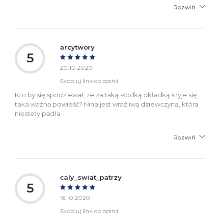
Rozwiń
arcytwory
5
20.10.2020
Skopiuj link do opinii
Kto by się spodziewał, że za taką słodką okładką kryje się
taka ważna powieść? Nina jest wrażliwą dziewczyną, która
niestety padła
Rozwiń
caly_swiat_patrzy
5
16.10.2020
Skopiuj link do opinii