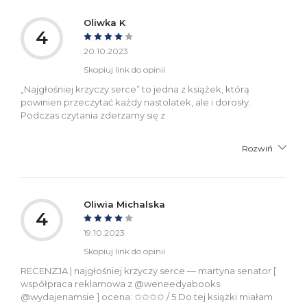
Oliwka K
4
20.10.2023
Skopiuj link do opinii
„Najgłośniej krzyczy serce” to jedna z książek, którą
powinien przeczytać każdy nastolatek, ale i dorosły.
Podczas czytania zderzamy się z
Rozwiń
Oliwia Michalska
4
19.10.2023
Skopiuj link do opinii
RECENZJA | najgłośniej krzyczy serce — martyna senator [
współpraca reklamowa z @weneedyabooks
@wydajenamsie ] ocena: ✩✩✩✩ / 5 Do tej książki miałam