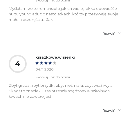
Skopiuj link do opinii
Myślałam, że to romansidło jakich wiele, lekka opowieść z
nurtu young adult o nastolatkach, którzy przeżywają swoje
małe nieszczęścia... Jak
Rozwiń
ksiazkowe.wisienki
4
04.11.2020
Skopiuj link do opinii
Zbyt gruba, zbyt brzydki, zbyt nieśmiała, zbyt wrażliwy…
Skądś to znacie? Czas przeszły spędzony w szkolnych
ławach nie zawsze jest
Rozwiń