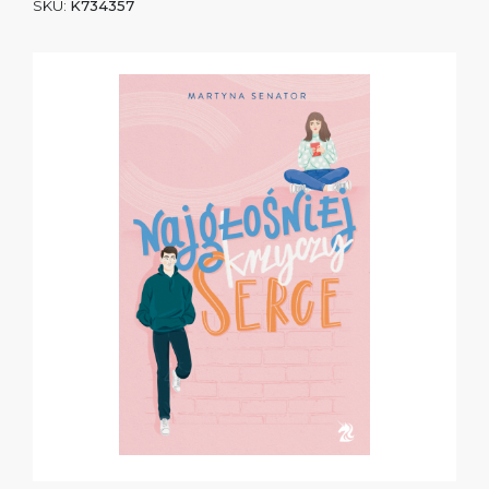
SKU:
K734357