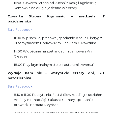
18:00 Czwarta Strona od kuchni z Kasią i Agnieszką.
Ramówka na długie jesienne wieczory.
Czwarta Strona Kryminału – niedziela, 11
października
Sala Facebook
11:00 W pisarskiej pracowni, spotkanie o snuciu intryg z
Przemysławem Borkowskim i Jackiem Łukawskim
14:00 W gościnie na szetlandach, rozmowa z Ann
Cleeves
18:00 Przy kryminalnym stole z autorami „Awersu”
Wydaje nam się – wszystkie cztery dni, 8-11
października
Sala Facebook
8.10 o 11:00 Poczytalnia, Fast & Slow reading z udziałem
Adriany Biernackiej i Łukasza Chmary, spotkanie
prowadzi Barbara Niżyńska
9.10 o 12:00 Stosik wstydu na nocnym stoliku Barbary