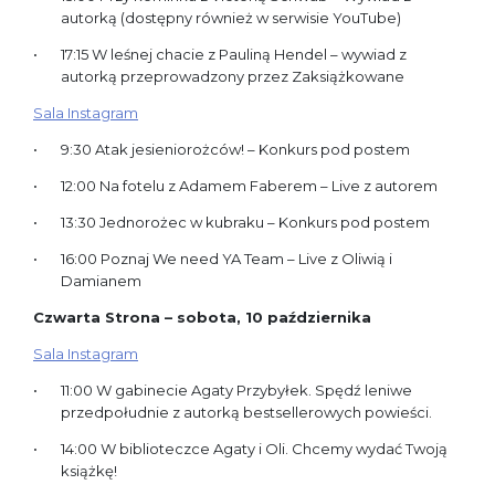
autorką (dostępny również w serwisie YouTube)
17:15 W leśnej chacie z Pauliną Hendel – wywiad z
autorką przeprowadzony przez Zaksiążkowane
Sala Instagram
9:30 Atak jesieniorożców! – Konkurs pod postem
12:00 Na fotelu z Adamem Faberem – Live z autorem
13:30 Jednorożec w kubraku – Konkurs pod postem
16:00 Poznaj We need YA Team – Live z Oliwią i
Damianem
Czwarta Strona – sobota, 10 października
Sala Instagram
11:00 W gabinecie Agaty Przybyłek. Spędź leniwe
przedpołudnie z autorką bestsellerowych powieści.
14:00 W biblioteczce Agaty i Oli. Chcemy wydać Twoją
książkę!