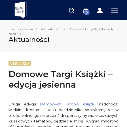
0
Strona główna
Aktualności
Domowe Targi Książki – edycja
jesienna
Aktualności
01.10.2020
Domowe Targi Książki –
edycja jesienna
Druga edycja
Domowych Targów Książki
nadchodzi
wielkimi krokami. Już 8 października spotykamy się w
strefie online, gdzie przez 4 dni poruszymy wiele ciekawych
książkowych tematów, będziecie mogli wygrać mnóstwo
różnorodnych nagród, otrzymać prezenty za złożone