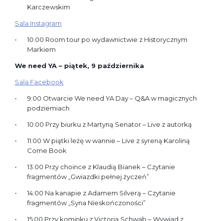
Karczewskim
Sala Instagram
10:00 Room tour po wydawnictwie z Historycznym
Markiem
We need YA – piątek, 9 października
Sala Facebook
9:00 Otwarcie We need YA Day – Q&A w magicznych
podziemiach
10:00 Przy biurku z Martyną Senator – Live z autorką
11:00 W piątki leżę w wannie – Live z syreną Karoliną
Come Book
13:00 Przy choince z Klaudią Bianek – Czytanie
fragmentów „Gwiazdki pełnej życzeń”
14:00 Na kanapie z Adamem Silverą – Czytanie
fragmentów „Syna Nieskończoności”
15:00 Przy kominku z Victorią Schwab – Wywiad z