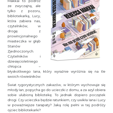
Makkai to podróż
ze zwyczajną, ale
tylko z pozoru,
bibliotekarką, Lucy,
która zabiera nas,
czytelników, w
drogę z
prowincjonalnego
miasteczka w głąb
Stanów
Zjednoczonych.
Czytelników i
dziesięcioletniego
chłopca –
błyskotliwego Iana, który wyraźnie wyróżnia się na tle
swoich rówieśników.
Świat rygorystycznych zakazów, w którym wychowuje się
młody Ian, popycha go do ucieczki z domu, a za azyl obiera
sobie ulubioną bibliotekę. To jednak dopiero początek
drogi. Czy ucieczka będzie ratunkiem, czy uwikła Iana i Lucy
w poważniejsze tarapaty? Jaką rolę pełni w tej podróży
ojciec bibliotekarki?