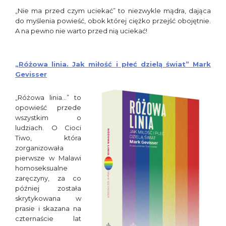
„Nie ma przed czym uciekać” to niezwykle mądra, dająca
do myślenia powieść, obok której ciężko przejść obojętnie.
A na pewno nie warto przed nią uciekać!
„Różowa linia. Jak miłość i płeć dzielą świat” Mark
Gevisser
„Różowa linia…” to
opowieść przede
wszystkim o
ludziach. O Cioci
Tiwo, która
zorganizowała
pierwsze w Malawi
homoseksualne
zaręczyny, za co
później została
skrytykowana w
prasie i skazana na
czternaście lat