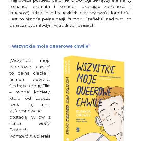
Najnowsza powieść Caroline O’Donoghue łączy elementy
romansu, dramatu i komedii, ukazując złożoność (i
kruchość) relacji międzyludzkich oraz wyzwań dorosłości.
Jest to historia pełna pasji, humoru i refleksji nad tym, co
oznacza być młodym w trudnych czasach.
„Wszystkie moje queerowe chwile”
„Wszystkie moje
queerowe chwile”
to pełna ciepła i
humoru powieść,
śledząca drogę Ellie
– młodej kobiety,
która od zawsze
czuła się inna.
Zafascynowana
postacią Willow z
serialu
Buffy:
Postrach
wampirów
, ubierała