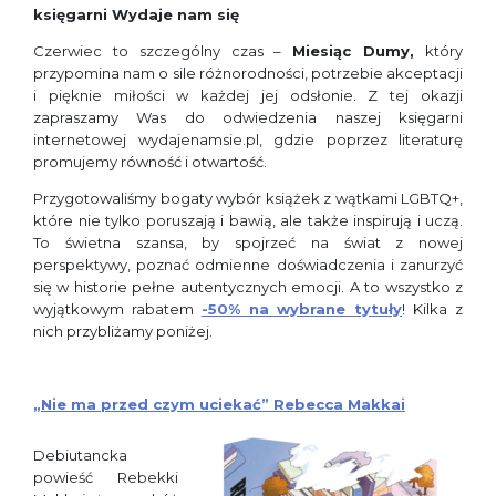
księgarni Wydaje nam się
Czerwiec to szczególny czas –
Miesiąc Dumy,
który
przypomina nam o sile różnorodności, potrzebie akceptacji
i pięknie miłości w każdej jej odsłonie. Z tej okazji
zapraszamy Was do odwiedzenia naszej księgarni
internetowej wydajenamsie.pl, gdzie poprzez literaturę
promujemy równość i otwartość.
Przygotowaliśmy bogaty wybór książek z wątkami LGBTQ+,
które nie tylko poruszają i bawią, ale także inspirują i uczą.
To świetna szansa, by spojrzeć na świat z nowej
perspektywy, poznać odmienne doświadczenia i zanurzyć
się w historie pełne autentycznych emocji. A to wszystko z
wyjątkowym rabatem
-50% na wybrane tytuły
! Kilka z
nich przybliżamy poniżej.
„Nie ma przed czym uciekać” Rebecca Makkai
Debiutancka
powieść Rebekki