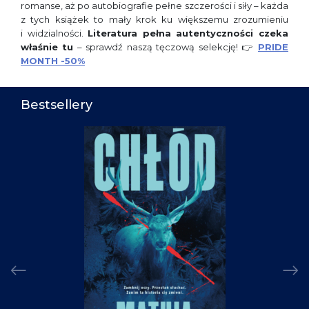
romanse, aż po autobiografie pełne szczerości i siły – każda
z tych książek to mały krok ku większemu zrozumieniu
i widzialności.
Literatura pełna autentyczności czeka
właśnie tu
– sprawdź naszą tęczową selekcję! 👉
PRIDE
MONTH -50%
Bestsellery