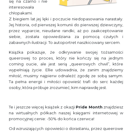
się na czarno i nie
interesowała
chłopakami.
Z biegiem lat jej lęki i poczucie niedopasowania narastały.
Jej historia, od pierwszej komunii do pierwszej dziewczyny,
przez wyparcie, nieudane randki, aż po zaakceptowanie
siebie, została opowiedziana za pomocą czułych i
zabawnych ilustracji. To autoportret naszkicowany sercem.
Książka pokazuje, że odkrywanie swojej tożsamości
queerowej to proces, który nie kończy się na jednym
coming oucie, ale jest serią „queerowych chwil”, które
wypełniają życie. Ellie udowadnia, że zanim znajdziemy
miłość, musimy najpierw odnaleźć zgodę ze sobą samym.
Ta pełna energii i miłości opowieść trafi do serc każdej
osoby, która próbuje zrozumieć, kim naprawdę jest.
Te i jeszcze więcej książek z okazji
Pride Month
znajdziesz
na wirtualnych półkach naszej księgarni internetowej w
promocyjnej cenie: -50% do końca czerwca!
Od wzruszających opowieści o dorastaniu, przez queerowe