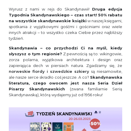
Wyrusz z nami w rejs do Skandynawii!
Druga edycja
Tygodnia Skandynawskiego – czas start! 50% rabatu
na wszystkie skandynawskie książki
w naszej księgarni,
spotkania z wyjątkowymi gośćmi i gościniami oraz wiele
innych atrakcji – to wszystko czeka Ciebie przez najbliższy
tydzień.
Skandynawia – co przychodzi Ci na myśl, kiedy
słyszysz o tym regionie?
Z pewnością są to: wikingowie,
zorza polarna, wyjątkowa architektura i design oraz
zapierająca dech w piersiach natura. Zgadzamy się, że
norweskie fiordy i szwedzkie szkiery
są niesamowite,
ale nasze serce skradło coś jeszcze. A co?
Skandynawska
literatura, czego owocem jest nasza Seria Dzieł
Pisarzy Skandynawskich
(zwana familiarnie Serią
Skandynawską), którą wydajemy już od 1956 roku!