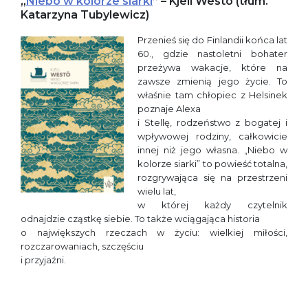
„
Niebo w kolorze siarki
” – Kjell Westö (tłum.
Katarzyna Tubylewicz)
Przenieś się do Finlandii końca lat
60., gdzie nastoletni bohater
przeżywa wakacje, które na
zawsze zmienią jego życie. To
właśnie tam chłopiec z Helsinek
poznaje Alexa
i Stellę, rodzeństwo z bogatej i
wpływowej rodziny, całkowicie
innej niż jego własna. „Niebo w
kolorze siarki” to powieść totalna,
rozgrywająca się na przestrzeni
wielu lat,
w której każdy czytelnik
odnajdzie cząstkę siebie. To także wciągająca historia
o największych rzeczach w życiu: wielkiej miłości,
rozczarowaniach, szczęściu
i przyjaźni.