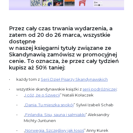
Przez cały czas trwania wydarzenia, a
zatem od 20 do 26 marca, wszystkie
dostępne
w naszej księgarni tytuły związane ze
Skandynawią zamówisz w promocyjnej
cenie. To oznacza, że przez cały tydzień
kupisz aż 50% taniej:
każdy tom z
Serii Dzieł Pisarzy Skandynawskich
wszystkie skandynawskie książki z
serii podróżniczej
:
„
I cóż, że o Szwecji
” Natalii Kołaczek
„
Dania. Tu mieszka spokój
” Sylwii Izabeli Schab
„
Finlandia. Sisu, sauna i salmiakki
” Aleksandry
Michty-Juntunen
„
Norwegia. Szczęśliwy jak łosoś
” Anny Kurek