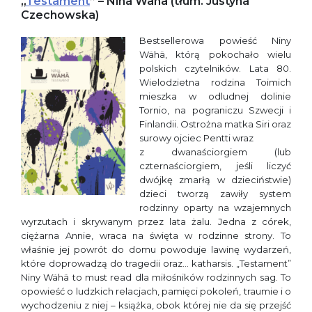
„
Testament
” – Nina Wähä (tłum. Justyna
Czechowska)
Bestsellerowa powieść Niny
Wähä, którą pokochało wielu
polskich czytelników. Lata 80.
Wielodzietna rodzina Toimich
mieszka w odludnej dolinie
Tornio, na pograniczu Szwecji i
Finlandii. Ostrożna matka Siri oraz
surowy ojciec Pentti wraz
z dwanaściorgiem (lub
czternaściorgiem, jeśli liczyć
dwójkę zmarłą w dzieciństwie)
dzieci tworzą zawiły system
rodzinny oparty na wzajemnych
wyrzutach i skrywanym przez lata żalu. Jedna z córek,
ciężarna Annie, wraca na święta w rodzinne strony. To
właśnie jej powrót do domu powoduje lawinę wydarzeń,
które doprowadzą do tragedii oraz… katharsis. „Testament”
Niny Wähä to must read dla miłośników rodzinnych sag. To
opowieść o ludzkich relacjach, pamięci pokoleń, traumie i o
wychodzeniu z niej – książka, obok której nie da się przejść