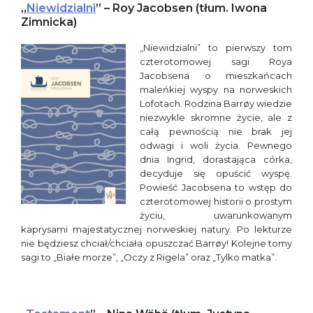
„
Niewidzialni
” – Roy Jacobsen (tłum. Iwona
Zimnicka)
„Niewidzialni” to pierwszy tom
czterotomowej sagi Roya
Jacobsena o mieszkańcach
maleńkiej wyspy na norweskich
Lofotach. Rodzina Barrøy wiedzie
niezwykle skromne życie, ale z
całą pewnością nie brak jej
odwagi i woli życia. Pewnego
dnia Ingrid, dorastająca córka,
decyduje się opuścić wyspę.
Powieść Jacobsena to wstęp do
czterotomowej historii o prostym
życiu, uwarunkowanym
kaprysami majestatycznej norweskiej natury. Po lekturze
nie będziesz chciał/chciała opuszczać Barrøy! Kolejne tomy
sagi to „Białe morze”, „Oczy z Rigela” oraz „Tylko matka”.