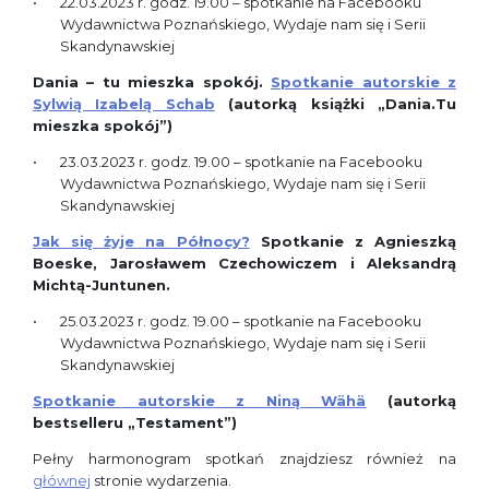
22.03.2023 r. godz. 19.00
– spotkanie na Facebooku
Wydawnictwa Poznańskiego, Wydaje nam się i Serii
Skandynawskiej
Dania – tu mieszka spokój.
Spotkanie autorskie z
Sylwią Izabelą Schab
(autorką książki „Dania.Tu
mieszka spokój”)
23.03.2023 r. godz. 19.00
– spotkanie na Facebooku
Wydawnictwa Poznańskiego, Wydaje nam się i Serii
Skandynawskiej
Jak się żyje na Północy?
Spotkanie z Agnieszką
Boeske, Jarosławem Czechowiczem i Aleksandrą
Michtą-Juntunen.
25.03.2023 r. godz. 19.00
– spotkanie na Facebooku
Wydawnictwa Poznańskiego, Wydaje nam się i Serii
Skandynawskiej
Spotkanie autorskie z Niną Wähä
(autorką
bestselleru „Testament”)
Pełny harmonogram spotkań znajdziesz również na
głównej
stronie wydarzenia.