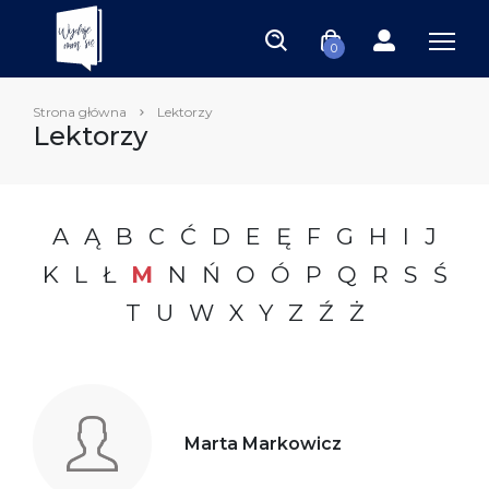
0
Strona główna
Lektorzy
Lektorzy
A
Ą
B
C
Ć
D
E
Ę
F
G
H
I
J
K
L
Ł
M
N
Ń
O
Ó
P
Q
R
S
Ś
T
U
W
X
Y
Z
Ź
Ż
Marta Markowicz