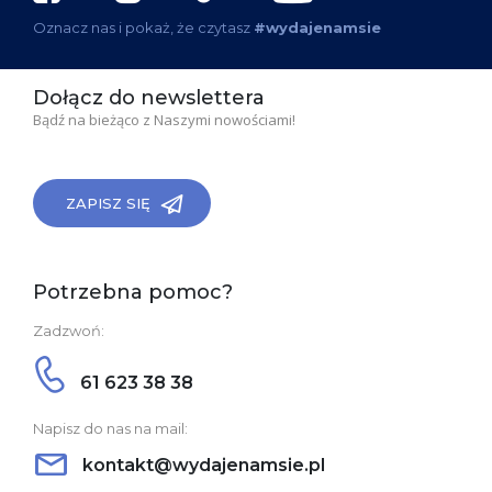
Oznacz nas i pokaż, że czytasz
#wydajenamsie
Dołącz do newslettera
Bądź na bieżąco z Naszymi nowościami!
ZAPISZ SIĘ
Potrzebna pomoc?
Zadzwoń:
61 623 38 38
Napisz do nas na mail:
kontakt@wydajenamsie.pl