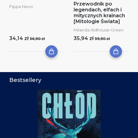
Przewodnik po
Pippa Nixon
legendach, elfach i
mitycznych krainach
[Mitologie Świata]
Miranda Aldhouse-Green
34,14 zł
35,94 zł
56,90 zł
59,90 zł
Bestsellery