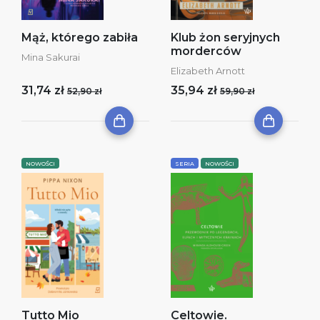
Mąż, którego zabiła
Klub żon seryjnych
morderców
Mina Sakurai
Elizabeth Arnott
31,74 zł
35,94 zł
52,90 zł
59,90 zł
NOWOŚCI
SERIA
NOWOŚCI
Tutto Mio
Celtowie.