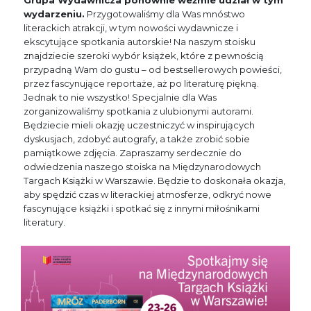
Grupa Wydawnicza ponownie weźmie udział w tym
wydarzeniu.
Przygotowaliśmy dla Was mnóstwo
literackich atrakcji, w tym nowości wydawnicze i
ekscytujące spotkania autorskie! Na naszym stoisku
znajdziecie szeroki wybór książek, które z pewnością
przypadną Wam do gustu – od bestsellerowych powieści,
przez fascynujące reportaże, aż po literaturę piękną.
Jednak to nie wszystko! Specjalnie dla Was
zorganizowaliśmy spotkania z ulubionymi autorami.
Będziecie mieli okazję uczestniczyć w inspirujących
dyskusjach, zdobyć autografy, a także zrobić sobie
pamiątkowe zdjęcia. Zapraszamy serdecznie do
odwiedzenia naszego stoiska na Międzynarodowych
Targach Książki w Warszawie. Będzie to doskonała okazja,
aby spędzić czas w literackiej atmosferze, odkryć nowe
fascynujące książki i spotkać się z innymi miłośnikami
literatury.