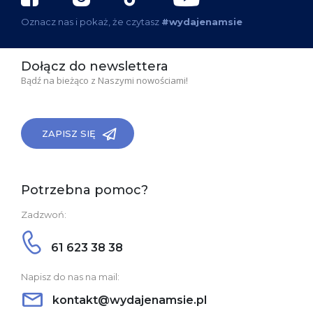
Oznacz nas i pokaż, że czytasz
#wydajenamsie
Dołącz do newslettera
Bądź na bieżąco z Naszymi nowościami!
ZAPISZ SIĘ
Potrzebna pomoc?
Zadzwoń:
61 623 38 38
Napisz do nas na mail:
kontakt@wydajenamsie.pl