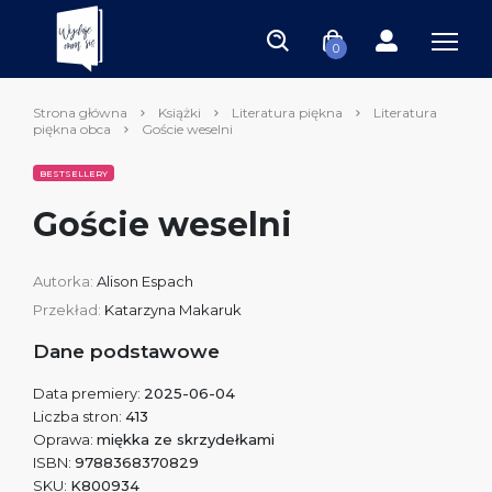
0
Strona główna
Książki
Literatura piękna
Literatura
piękna obca
Goście weselni
BESTSELLERY
Goście weselni
Autorka:
Alison Espach
Przekład:
Katarzyna Makaruk
Dane podstawowe
Data premiery:
2025-06-04
Liczba stron:
413
Oprawa:
miękka ze skrzydełkami
ISBN:
9788368370829
SKU:
K800934