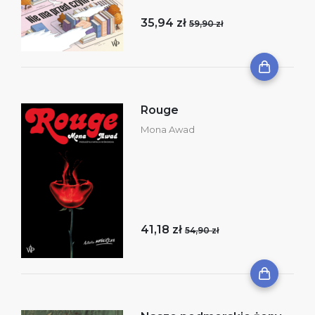
35,94 zł
59,90 zł
Rouge
Mona Awad
41,18 zł
54,90 zł