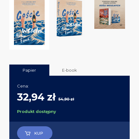
Papier
E-book
Cena:
32,94 zł
54,90 zł
Produkt dostępny
KUP