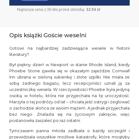
Najniższa cena z 30 dni przed obniżką:
32.94 zł
Opis książki Goście weselni
Gotowi na najbardziej zadziwiające wesele w historii
literatury?
Był piękny dzień w Newport w stanie Rhode Island, kiedy
Phoebe Stone zjawiła się w okazałym zajeździe Cornwall
Inn ubrana w zieloną sukienkę i złote szpilki. Nie miała ze
sobą żadnego bagażu, lecz recepcjoniści uznali ją za
uczestniczkę wesela. W rzeczywistości Phoebe była jedyną
osobą w hotelu, która nie przyjechała na tę uroczystość.
Marzyła o tej podróży od lat – chciała jeść ostrygi i żeglować
o zachodzie słońca ze swoim mężem. A jednak przyjechała
bez niego. Znalazła się na życiowym zakręcie, więc
postanowiła zaszaleć po raz ostatni.
Tymczasem panna młoda zadbała o każdy szczegół i
przewidziała wszystkie możliwe katastrofy, które mogłyby