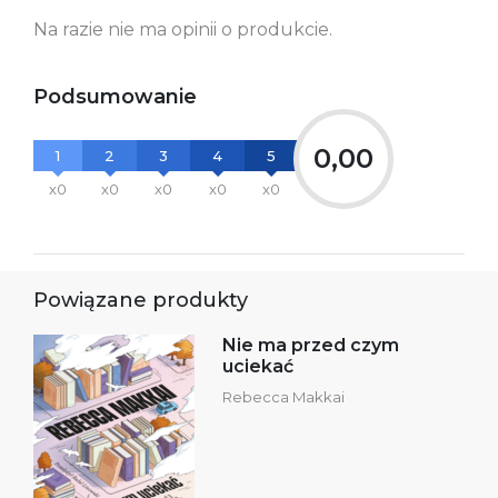
Na razie nie ma opinii o produkcie.
Ostrzeżenia oraz
Załącznik PDF
informacje dotyczące
bezpieczeństwa:
Podsumowanie
0,00
1
2
3
4
5
x0
x0
x0
x0
x0
Powiązane produkty
Nie ma przed czym
uciekać
Rebecca Makkai