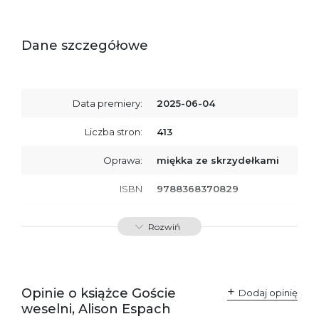
Dane szczegółowe
Data premiery:
2025-06-04
Liczba stron:
413
Oprawa:
miękka ze skrzydełkami
ISBN
9788368370829
SKU:
K800934
Rozwiń
Producent / Osoby
Wydawnictwo Poznańskie
odpowiedzialne za
Sp. z o.o.
zgodność produktu z
ul. Fredry 8
przepisami:
61-701 Poznań
Opinie o książce Goście
Polska
Dodaj opinię
kontakt@wydajenamsie.pl
weselni, Alison Espach
+48 61 623 38 38