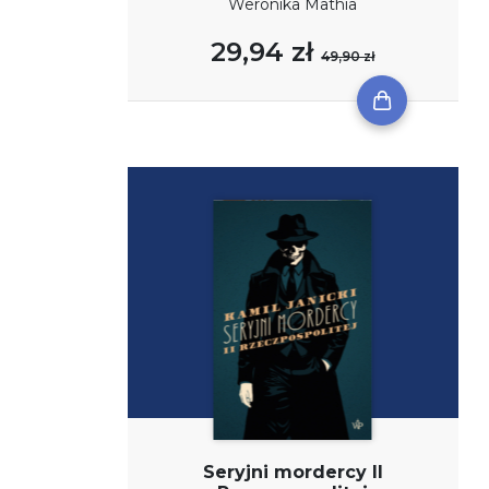
Weronika Mathia
29,94 zł
49,90 zł
Seryjni mordercy II