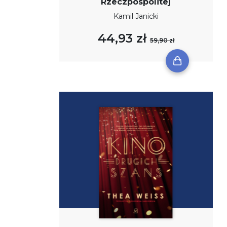
Rzeczpospolitej
Kamil Janicki
44,93 zł
59,90 zł