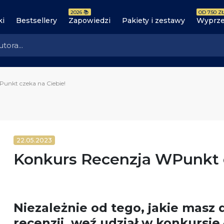
2026 📚
OD 7.50 ZŁ
ki
Bestsellery
Zapowiedzi
Pakiety i zestawy
Wyprze
unkt czeka na Ciebie!
22.05.2023
Konkurs Recenzja WPunkt c
Niezależnie od tego, jakie masz
recenzji, weź udział w konkursie