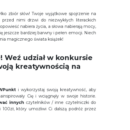
lko zbiór słów! Twoje wyjątkowe spojrzenie na
 przed nimi drzwi do niezwykłych literackich
opowieść nabiera życia, a słowa nabierają mocy,
się jeszcze bardziej barwny i pełen emocji. Niech
ania magicznego świata książek!
! Weź udział w konkursie
woją kreatywnością na
 WPunkt
i wykorzystaj swoją kreatywność, aby
ainspirowały Cię i wciągnęły w swoje historie.
wać innych
czytelników / inne czytelniczki do
 100zł, który umożliwi Ci dalszą podróż przez