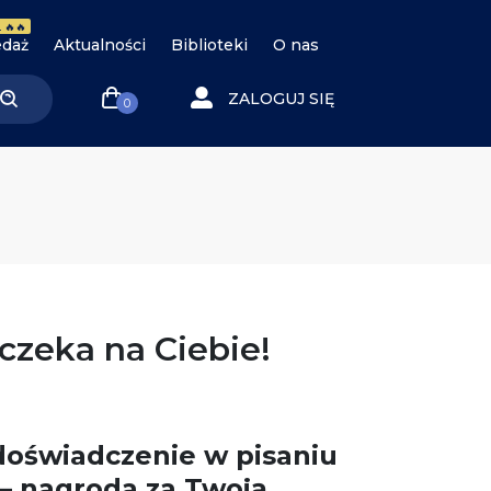
 🔥🔥
daż
Aktualności
Biblioteki
O nas
ZALOGUJ SIĘ
0
zeka na Ciebie!
 doświadczenie w pisaniu
 – nagroda za Twoją