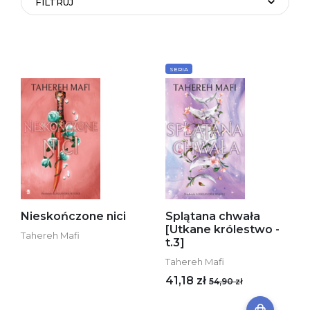
FILTRUJ
SERIA
Nieskończone nici
Splątana chwała
[Utkane królestwo -
Tahereh Mafi
t.3]
Tahereh Mafi
41,18 zł
54,90 zł