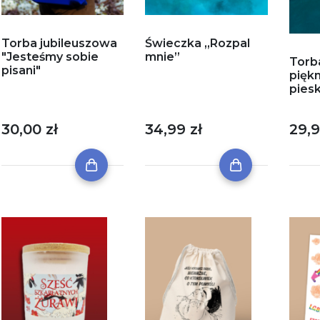
Torba jubileuszowa
Świeczka „Rozpal
"Jesteśmy sobie
mnie”
Torb
pisani"
piękn
pies
30,00 zł
34,99 zł
29,9