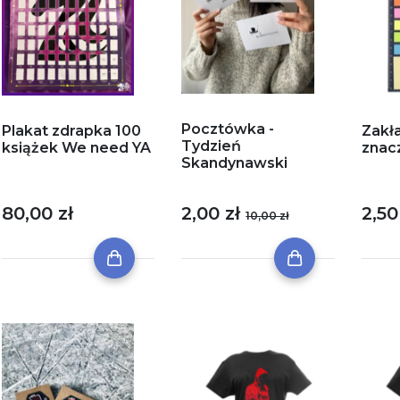
Pocztówka -
Plakat zdrapka 100
Zakł
Tydzień
książek We need YA
znac
Skandynawski
80,00 zł
2,00 zł
2,50
10,00 zł