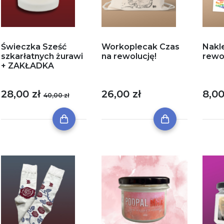
Świeczka Sześć
Workoplecak Czas
Nakle
szkarłatnych żurawi
na rewolucję!
rewo
+ ZAKŁADKA
28,00 zł
26,00 zł
8,00
40,00 zł