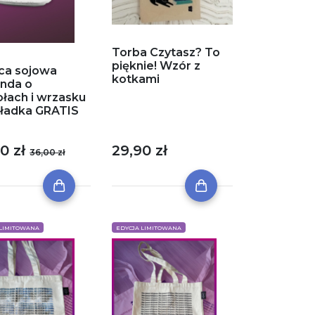
Torba Czytasz? To
pięknie! Wzór z
ca sojowa
kotkami
nda o
ołach i wrzasku
kładka GRATIS
29,90 zł
0 zł
36,00 zł
 LIMITOWANA
EDYCJA LIMITOWANA