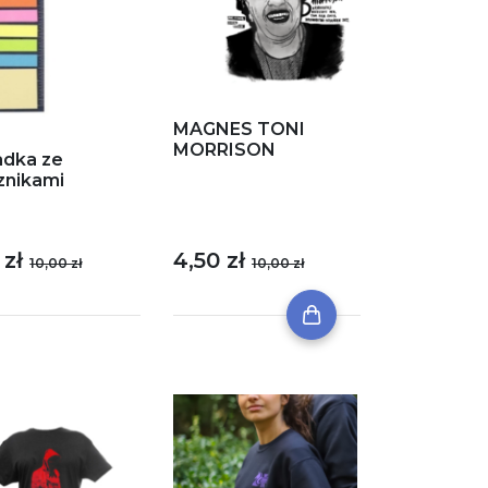
MAGNES TONI
MORRISON
adka ze
znikami
4,50 zł
 zł
10,00 zł
10,00 zł