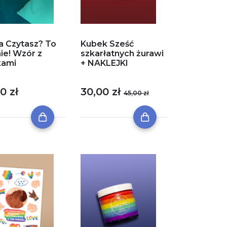
a Czytasz? To
Kubek Sześć
ie! Wzór z
szkarłatnych żurawi
kami
+ NAKLEJKI
0 zł
30,00 zł
45,00 zł