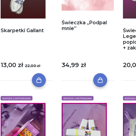
Świeczka „Podpal
mnie”
Skarpetki Gallant
Świe
Lege
popi
+ za
34,99 zł
13,00 zł
20,0
22,00 zł
EDYCJA LIMITOWANA
EDYCJA LIMITOWANA
EDYCJA