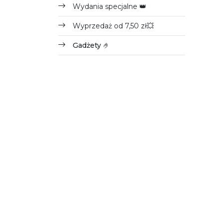
Wydania specjalne 👑
Wyprzedaż od 7,50 zł💥
Gadżety 🤌