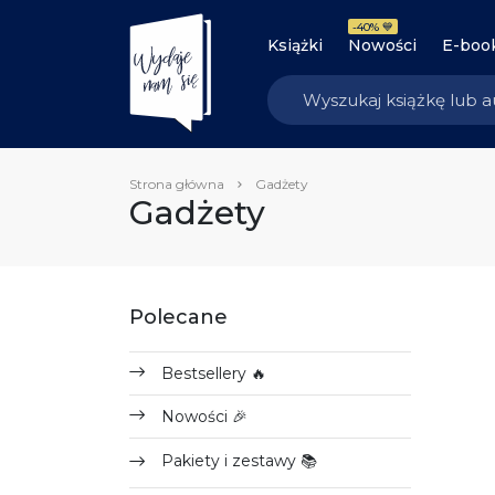
-40% 💙
Książki
Nowości
E-boo
Strona główna
Gadżety
Gadżety
Polecane
Bestsellery 🔥
Nowości 🎉
Pakiety i zestawy 📚