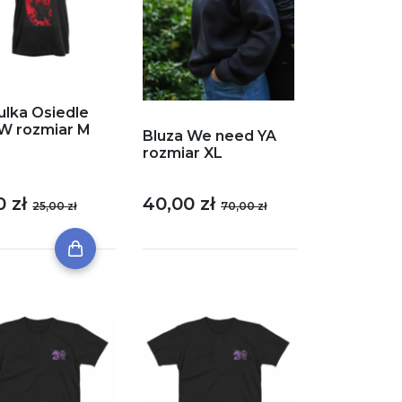
ulka Osiedle
W rozmiar M
Bluza We need YA
rozmiar XL
0 zł
40,00 zł
25,00 zł
70,00 zł