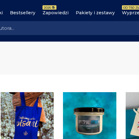
2026 📚
OD 7.50 ZŁ
ki
Bestsellery
Zapowiedzi
Pakiety i zestawy
Wyprze