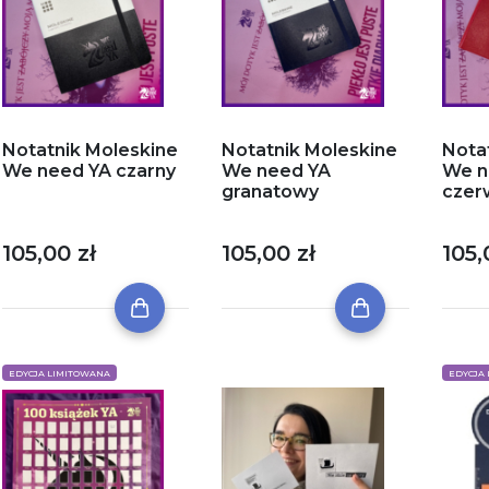
Notatnik Moleskine
Notatnik Moleskine
Nota
We need YA czarny
We need YA
We n
granatowy
czer
105,00 zł
105,00 zł
105,
EDYCJA LIMITOWANA
EDYCJA