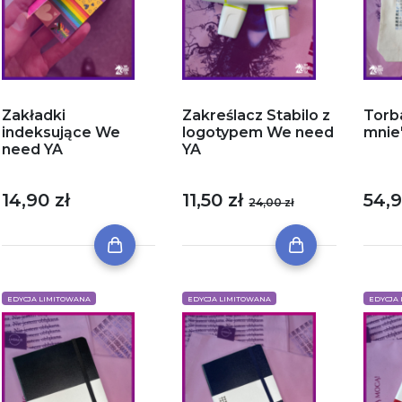
Zakładki
Zakreślacz Stabilo z
Torb
indeksujące We
logotypem We need
mnie
need YA
YA
14,90 zł
11,50 zł
54,9
24,00 zł
EDYCJA LIMITOWANA
EDYCJA LIMITOWANA
EDYCJA