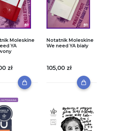
tnik Moleskine
Notatnik Moleskine
eed YA
We need YA biały
wony
00 zł
105,00 zł
 LIMITOWANA