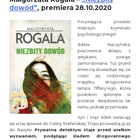
dowód”
, premiera 28.10.2020
Porywająca powieść
mistrzyni kryminału
psychologicznego!
Adela Naczyńska,
pracownica sklepu z
antykami, zostaje
zamordowana. Tuż przed
śmiercią dowiaduje się, że
część jej rodzinnego
majątku, drogocenna
lampa Tiffany’ego, która
podobno spłonęła w
pożarze dwadzieścia lat
temu, jednak przetrwała.
Syn i mąż Adeli zwracają
się w tej sprawie do Celiny Stefańskiej. Tropy prowadzą ją aż
do Bazylei.
Prywatna detektyw staje przed wielkim
wyzwaniem, podążając śladem drogocennego