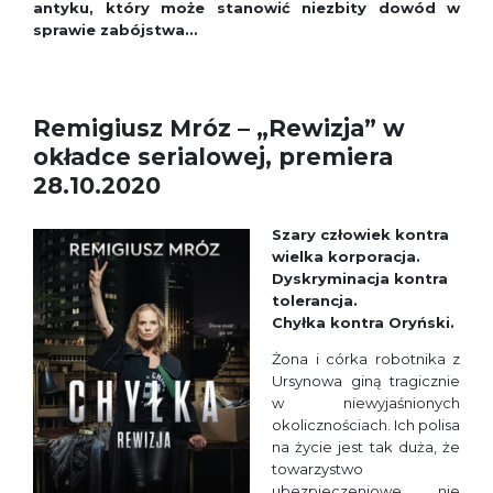
antyku, który może stanowić niezbity dowód w
sprawie zabójstwa…
Remigiusz Mróz – „Rewizja” w
okładce serialowej, premiera
28.10.2020
Szary człowiek kontra
wielka korporacja.
Dyskryminacja kontra
tolerancja.
Chyłka kontra Oryński.
Żona i córka robotnika z
Ursynowa giną tragicznie
w niewyjaśnionych
okolicznościach. Ich polisa
na życie jest tak duża, że
towarzystwo
ubezpieczeniowe nie