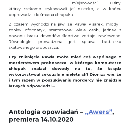
miejscowości Osiny,
którzy rzekomo szykanowali jej dziecko, a w końcu
doprowadzili do śmierci chłopaka.
Z czasem wychodzi na jaw, że Paweł Pisarek, młody i
zdolny informatyk, szantażował wiele osób, jednak z
powodu braku dowodów śledztwo zostaje zawieszone.
Równolegle prowadzona jest sprawa bestialsko
skatowanego proboszcza.
Czy zniknięcie Pawła może mieć coś wspólnego z
morderstwem proboszcza, w którego komputerze
chłopak znalazł dowody na to, że ksiądz
wykorzystywał seksualnie nieletnich? Dioniza wie, że
i tym razem w poszukiwaniu mordercy nie znajdzie
łatwych odpowiedzi…
Antologia opowiadań –
„Awers”
,
premiera 14.10.2020