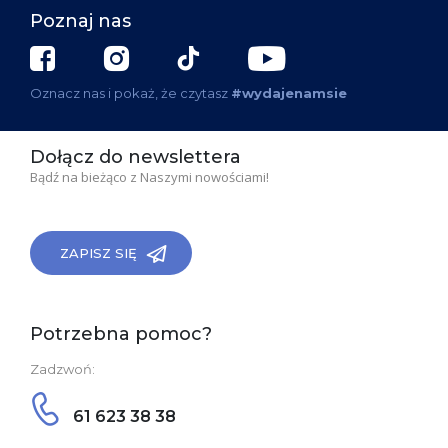
Poznaj nas
Oznacz nas i pokaż, że czytasz
#wydajenamsie
Dołącz do newslettera
Bądź na bieżąco z Naszymi nowościami!
ZAPISZ SIĘ
Potrzebna pomoc?
Zadzwoń:
61 623 38 38