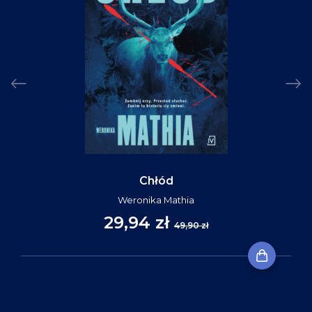
Chłód
Weronika Mathia
29,94 zł
49,90 zł