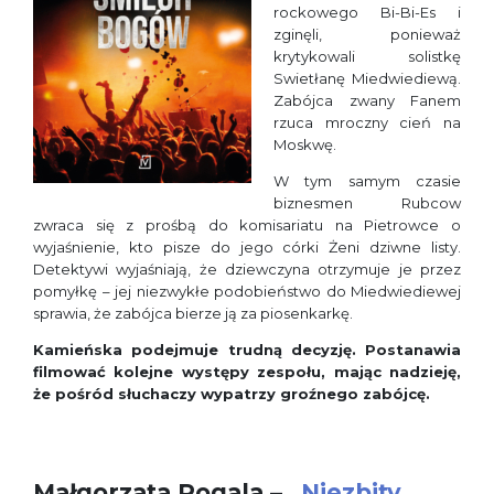
rockowego Bi-Bi-Es i
zginęli, ponieważ
krytykowali solistkę
Swietłanę Miedwiediewą.
Zabójca zwany Fanem
rzuca mroczny cień na
Moskwę.
W tym samym czasie
biznesmen Rubcow
zwraca się z prośbą do komisariatu na Pietrowce o
wyjaśnienie, kto pisze do jego córki Żeni dziwne listy.
Detektywi wyjaśniają, że dziewczyna otrzymuje je przez
pomyłkę – jej niezwykłe podobieństwo do Miedwiediewej
sprawia, że zabójca bierze ją za piosenkarkę.
Kamieńska podejmuje trudną decyzję. Postanawia
filmować kolejne występy zespołu, mając nadzieję,
że pośród słuchaczy wypatrzy groźnego zabójcę.
Małgorzata Rogala –
„Niezbity