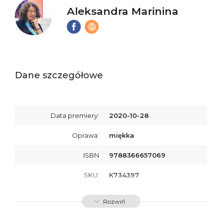
Aleksandra Marinina
Dane szczegółowe
Data premiery:
2020-10-28
Oprawa:
miękka
ISBN
9788366657069
SKU:
K734397
Producent / Osoby
Wydawnictwo Poznańskie
Rozwiń
odpowiedzialne za
Sp. z o.o.
zgodność produktu z
ul. Fredry 8
przepisami:
61-701 Poznań