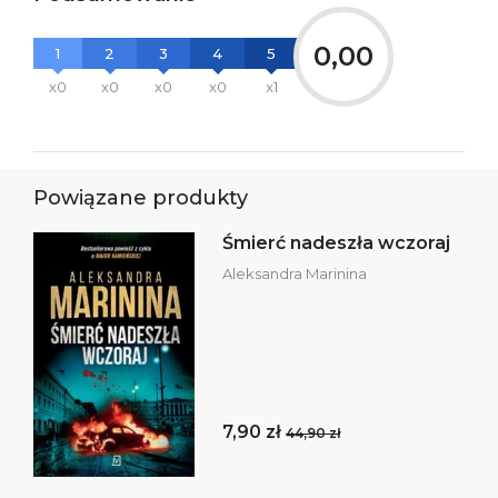
0,00
1
2
3
4
5
x0
x0
x0
x0
x1
Powiązane produkty
Śmierć nadeszła wczoraj
Aleksandra Marinina
7,90 zł
44,90 zł