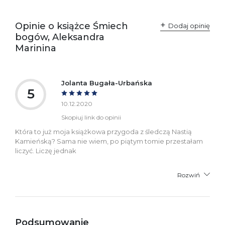
Polska
kontakt@wydajenamsie.pl
+48 61 623 38 38
Opinie o książce Śmiech
Dodaj opinię
bogów, Aleksandra
Ostrzeżenia oraz
Załącznik PDF
Marinina
informacje dotyczące
bezpieczeństwa:
Jolanta Bugała-Urbańska
5
10.12.2020
Skopiuj link do opinii
Która to już moja książkowa przygoda z śledczą Nastią
Kamieńską? Sama nie wiem, po piątym tomie przestałam
liczyć. Liczę jednak
Rozwiń
Podsumowanie