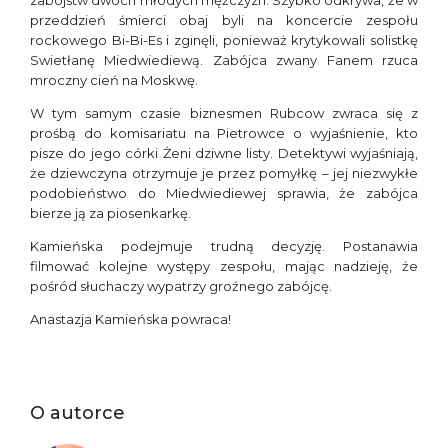
zabójstw dwóch młodych mężczyzn. Szybko odkrywa, że w
przeddzień śmierci obaj byli na koncercie zespołu
rockowego Bi-Bi-Es i zginęli, ponieważ krytykowali solistkę
Swietłanę Miedwiediewą. Zabójca zwany Fanem rzuca
mroczny cień na Moskwę.
W tym samym czasie biznesmen Rubcow zwraca się z
prośbą do komisariatu na Pietrowce o wyjaśnienie, kto
pisze do jego córki Żeni dziwne listy. Detektywi wyjaśniają,
że dziewczyna otrzymuje je przez pomyłkę – jej niezwykłe
podobieństwo do Miedwiediewej sprawia, że zabójca
bierze ją za piosenkarkę.
Kamieńska podejmuje trudną decyzję. Postanawia
filmować kolejne występy zespołu, mając nadzieję, że
pośród słuchaczy wypatrzy groźnego zabójcę.
Anastazja Kamieńska powraca!
O autorce