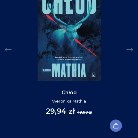
Chłód
Weronika Mathia
29,94 zł
49,90 zł