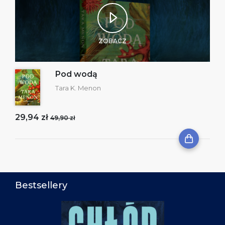
ZOBACZ
Pod wodą
Tara K. Menon
29,94 zł
49,90 zł
Bestsellery