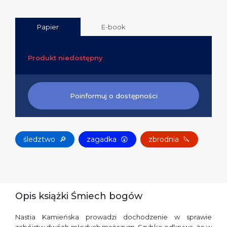
Papier
E-book
Produkt niedostępny
Poinformuj o dostępności
śledztwo
🔎
zagadka
😲
zbrodnia
🔪
Opis książki Śmiech bogów
Nastia Kamieńska prowadzi dochodzenie w sprawie