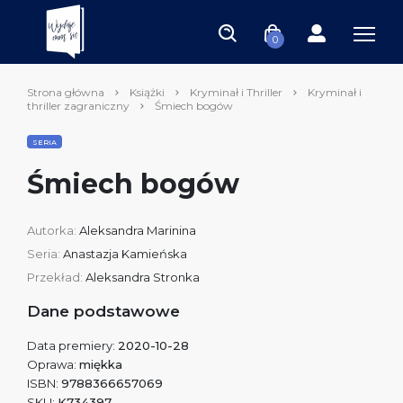
0
Strona główna
Książki
Kryminał i Thriller
Kryminał i
thriller zagraniczny
Śmiech bogów
SERIA
Śmiech bogów
Autorka:
Aleksandra Marinina
Seria:
Anastazja Kamieńska
Przekład:
Aleksandra Stronka
Dane podstawowe
Data premiery:
2020-10-28
Oprawa:
miękka
ISBN:
9788366657069
SKU:
K734397