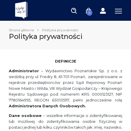
0
Strona główna
Polityka prywatności
Polityka prywatności
DEFINICJE
Administrator
– Wydawnictwo Poznańskie Sp. z o.o. z
siedzibą przy ul. Fredry 8, 61-701 Poznań, zarejestrowane w
rejestrze przedsiębiorców przez Sąd Rejonowy Poznań
Nowe Miasto i Wilda, VIII Wydział Gospodarczy – Krajowego
Rejestru Sądowego pod numerem KRS 0000123127, NIP
7780164955, REGON 630135117, pełni jednocześnie rolę
Administratora Danych Osobowych.
Dane osobowe
– wszelkie informacje o zidentyfikowanej
lub możliwej do zidentyfikowania osobie fizycznej w
postaci jednej lub kilku czynników takich jak: imię, nazwisko,