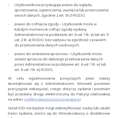
Użytkownikowi przysługuje prawo do wglądu,
sprostowania, ograniczenia, usunięcia lub przenoszenia
swoich danych, zgodnie z art. 15-21 RODO,
prawo do cofnięcia zgody – Użytkownik może w
każdym momencie cofnąć zgodę wydaną
Administratorowi na podstawie art. 6 ust. 1 lit. a) lub art. 9
ust. 2 lit. a) RODO, bez wpływu na zgodność z prawem
do przetwarzania danych osobowych,
prawo do wniesienia sprzeciwu – Użytkownik może
wnieść sprzeciw do dalszego przetwarzania danych
przez Administratora na podstawie art. 6 ust. 1 lit. e) lub
art. 6 ust. 1 lit. e) RODO,
W celu egzekwowania powyższych praw należy
skontaktować się z Administratorem. Wniosek powinien
precyzyjnie wskazywać, czego dotyczy żądanie i powinien
być przesłany drogą elektroniczną do Patrycji Ulatowskiej
na adres:
iod@wydawnictwopoznanskie.pl
Jeżeli IOD nie będzie mógł zidentyfikować osoby lub ustalić
treści żądania, zwróci się do Wnioskodawcy o dodatkowe