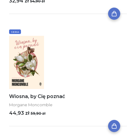
32,94 zł
54,90 zł
SERIA
Wiosna, by Cię poznać
Morgane Moncomble
44,93 zł
59,90 zł