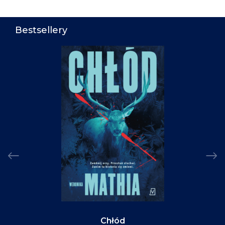
Bestsellery
Chłód