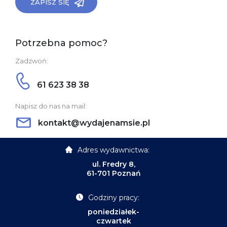
ZAPISZ SIĘ
Potrzebna pomoc?
Zadzwoń:
61 623 38 38
Napisz do nas na mail:
kontakt@wydajenamsie.pl
Adres wydawnictwa:
ul. Fredry 8,
61-701 Poznań
Godziny pracy:
poniedziałek-
czwartek