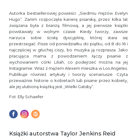
Autorka bestsellerowej powieści „Siedmiu mężów Evelyn
Hugo”. Zanim rozpoczęła karierę pisarską, przez kilka lat
związana była z branżą filmową, a jej pierwsze książki
powstawały w wolnym czasie. Kiedy tworzy, zawsze
narzuca sobie ścisłą dyscyplinę, której stara się
przestrzegać. Pisze od poniedziałku do piątku, od 8 do 16 i
najczęściej w głuchej ciszy, bo muzyka ją rozprasza. Jako
pracująca mama z powodzeniem łączy pisanie z
wychowaniem córki Liliah, co podejrzeć można na jej
Instagramie. Wraz z mężem Alexem mieszka w Los Angeles.
Publikuje również artykuły i tworzy scenariusze. Czyta
przeważnie historie o kobietach lub pisane przez kobiety,
ale jej ulubioną książką jest „Wielki Gatsby”.
Fot. Elly Schaefer
Książki autorstwa Taylor Jenkins Reid