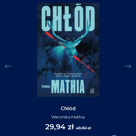
Chłód
Weronika Mathia
29,94 zł
49,90 zł