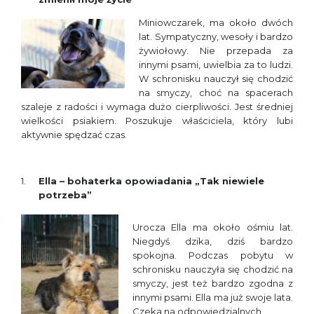
Miniowczarek, ma około dwóch
lat. Sympatyczny, wesoły i bardzo
żywiołowy. Nie przepada za
innymi psami, uwielbia za to ludzi.
W schronisku nauczył się chodzić
na smyczy, choć na spacerach
szaleje z radości i wymaga dużo cierpliwości. Jest średniej
wielkości psiakiem. Poszukuje właściciela, który lubi
aktywnie spędzać czas.
Ella – bohaterka opowiadania „Tak niewiele
potrzeba”
Urocza Ella ma około ośmiu lat.
Niegdyś dzika, dziś bardzo
spokojna. Podczas pobytu w
schronisku nauczyła się chodzić na
smyczy, jest też bardzo zgodna z
innymi psami. Ella ma już swoje lata.
Czeka na odpowiedzialnych