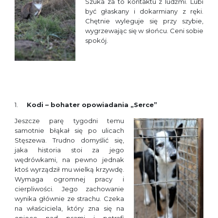
Szuka za to kontaktu z ludźmi. Lubi
być głaskany i dokarmiany z ręki.
Chętnie wyleguje się przy szybie,
wygrzewając się w słońcu. Ceni sobie
spokój.
K
odi – bohater opowiadania „Serce”
Jeszcze parę tygodni temu
samotnie błąkał się po ulicach
Stęszewa. Trudno domyślić się,
jaka historia stoi za jego
wędrówkami, na pewno jednak
ktoś wyrządził mu wielką krzywdę.
Wymaga ogromnej pracy i
cierpliwości. Jego zachowanie
wynika głównie ze strachu. Czeka
na właściciela, który zna się na