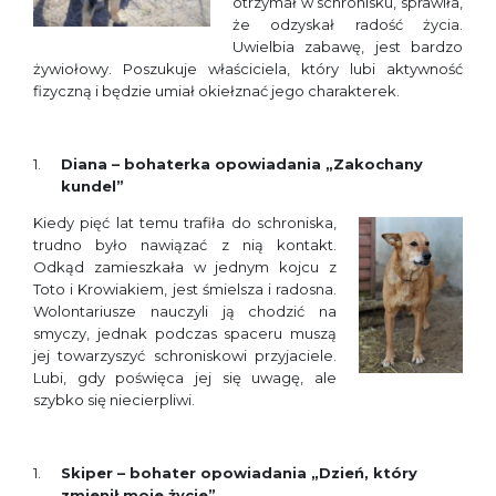
otrzymał w schronisku, sprawiła,
że odzyskał radość życia.
Uwielbia zabawę, jest bardzo
żywiołowy. Poszukuje właściciela, który lubi aktywność
fizyczną i będzie umiał okiełznać jego charakterek.
Diana – bohaterka opowiadania „Zakochany
kundel”
Kiedy pięć lat temu trafiła do schroniska,
trudno było nawiązać z nią kontakt.
Odkąd zamieszkała w jednym kojcu z
Toto i Krowiakiem, jest śmielsza i radosna.
Wolontariusze nauczyli ją chodzić na
smyczy, jednak podczas spaceru muszą
jej towarzyszyć schroniskowi przyjaciele.
Lubi, gdy poświęca jej się uwagę, ale
szybko się niecierpliwi.
Skiper – bohater opowiadania „Dzień, który
zmienił moje życie”