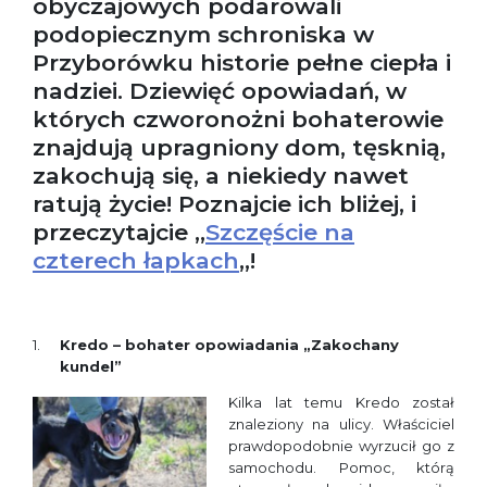
obyczajowych podarowali
podopiecznym schroniska w
Przyborówku historie pełne ciepła i
nadziei. Dziewięć opowiadań, w
których czworonożni bohaterowie
znajdują upragniony dom, tęsknią,
zakochują się, a niekiedy nawet
ratują życie! Poznajcie ich bliżej, i
przeczytajcie „
Szczęście na
czterech łapkach
„!
Kredo – bohater opowiadania „Zakochany
kundel”
Kilka lat temu Kredo został
znaleziony na ulicy. Właściciel
prawdopodobnie wyrzucił go z
samochodu. Pomoc, którą